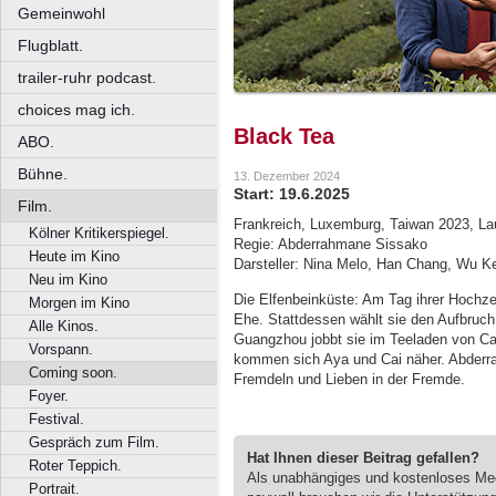
Gemeinwohl
Flugblatt.
trailer-ruhr podcast.
choices mag ich.
Black Tea
ABO.
Bühne.
13. Dezember 2024
Start: 19.6.2025
Film.
Frankreich, Luxemburg, Taiwan 2023, Lau
Kölner Kritikerspiegel.
Regie: Abderrahmane Sissako
Heute im Kino
Darsteller: Nina Melo, Han Chang, Wu K
Neu im Kino
Die Elfenbeinküste: Am Tag ihrer Hochze
Morgen im Kino
Ehe. Stattdessen wählt sie den Aufbruch 
Alle Kinos.
Guangzhou jobbt sie im Teeladen von Cai
Vorspann.
kommen sich Aya und Cai näher. Abderr
Coming soon.
Fremdeln und Lieben in der Fremde.
Foyer.
Festival.
Gespräch zum Film.
Hat Ihnen dieser Beitrag gefallen?
Roter Teppich.
Als unabhängiges und kostenloses M
Portrait.