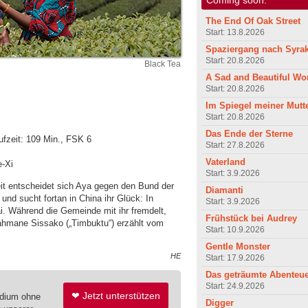
The End Of Oak Street
Start: 13.8.2026
Spaziergang nach Syra
Start: 20.8.2026
Black Tea
A Sad and Beautiful Wo
Start: 20.8.2026
Im Spiegel meiner Mutt
Start: 20.8.2026
Das Ende der Sterne
fzeit: 109 Min., FSK 6
Start: 27.8.2026
Vaterland
e-Xi
Start: 3.9.2026
it entscheidet sich Aya gegen den Bund der
Diamanti
und sucht fortan in China ihr Glück: In
Start: 3.9.2026
. Während die Gemeinde mit ihr fremdelt,
Frühstück bei Audrey
ahmane Sissako („Timbuktu“) erzählt vom
Start: 10.9.2026
Gentle Monster
HE
Start: 17.9.2026
Das geträumte Abenteu
Start: 24.9.2026
❤ Jetzt unterstützen
edium ohne
Digger