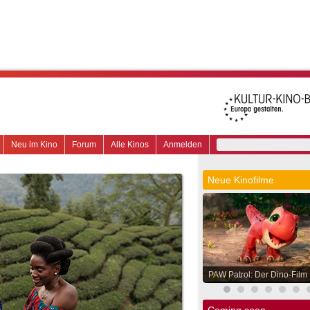
Neu im Kino
Forum
Alle Kinos
Anmelden
Neue Kinofilme
PAW Patrol: Der Dino-Film
Coming soon.