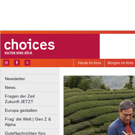
Heute im Kino
Morgen im Kino
Newsletter.
News.
Fragen der Zeit
Zukunft JETZT
Europa gestalten
Frag' die Welt | Gen Z &
Alpha
GuteNachrichten fürs