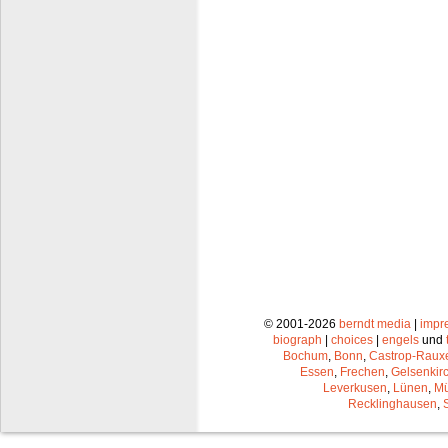
© 2001-2026
berndt media
|
impr
biograph
|
choices
|
engels
und
Bochum
,
Bonn
,
Castrop-Raux
Essen
,
Frechen
,
Gelsenkir
Leverkusen
,
Lünen
,
Mü
Recklinghausen
,