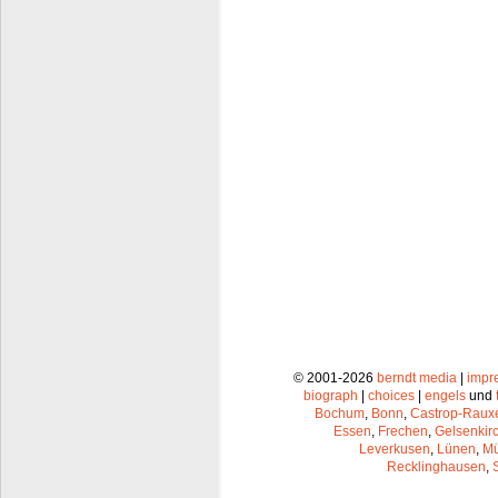
© 2001-2026
berndt media
|
impr
biograph
|
choices
|
engels
und
Bochum
,
Bonn
,
Castrop-Raux
Essen
,
Frechen
,
Gelsenkir
Leverkusen
,
Lünen
,
Mü
Recklinghausen
,