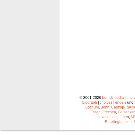
© 2001-2026
berndt media
|
impr
biograph
|
choices
|
engels
und
Bochum
,
Bonn
,
Castrop-Raux
Essen
,
Frechen
,
Gelsenkir
Leverkusen
,
Lünen
,
Mü
Recklinghausen
,