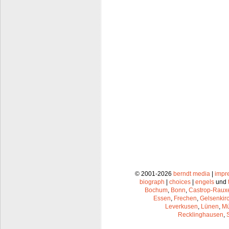
© 2001-2026
berndt media
|
impr
biograph
|
choices
|
engels
und
Bochum
,
Bonn
,
Castrop-Raux
Essen
,
Frechen
,
Gelsenkir
Leverkusen
,
Lünen
,
Mü
Recklinghausen
,