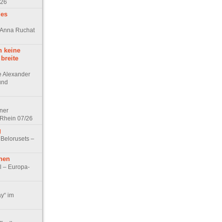
/26
des
n Anna Ruchat
h keine
 breite
ge Alexander
 und
lner
 Rhein 07/26
g
 Belorusets –
hen
l – Europa-
ay“ im