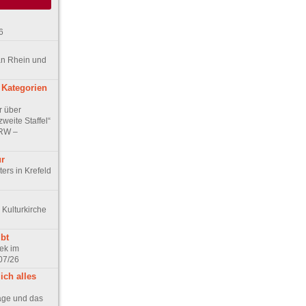
6
an Rhein und
 Kategorien
r über
weite Staffel“
NRW –
ur
ers in Krefeld
 Kulturkirche
bt
ek im
07/26
ich alles
age und das