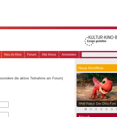
Neu im Kino
Forum
Alle Kinos
Anmelden
Neue Kinofilme
besondere die aktive Teilnahme am Forum)
PAW Patrol: Der Dino-Film
Aktuell