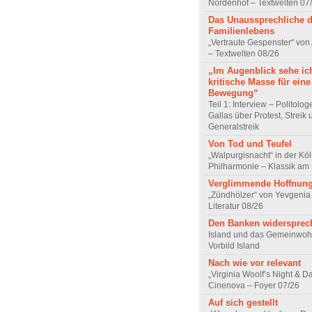
Nordenhof – Textwelten 07
Das Unaussprechliche 
Familienlebens
„Vertraute Gespenster“ vo
– Textwelten 08/26
„Im Augenblick sehe ic
kritische Masse für eine
Bewegung“
Teil 1: Interview – Politolo
Gallas über Protest, Streik
Generalstreik
Von Tod und Teufel
„Walpurgisnacht“ in der Kö
Philharmonie – Klassik am
Verglimmende Hoffnun
„Zündhölzer“ von Yevgenia
Literatur 08/26
Den Banken widersprec
Island und das Gemeinwoh
Vorbild Island
Nach wie vor relevant
„Virginia Woolf’s Night & D
Cinenova – Foyer 07/26
Auf sich gestellt