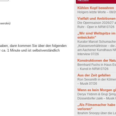
Kühlen Kopf bewahren
Holgers letzte Worte – 08/2
Vielfalt und Ambitionen
Die Opernsaison 2026/27 
 werden)
Ruhr - Oper in NRW 07/26
„Wir sind Weltspitze im
entwickeln“
Kurator Marcel Schumache
 haben, dann kommen Sie über den folgenden
„Klassenverhältnisse – die z
am Aachener Kunsthaus 
ca. 1 Minute und ist selbstverständlich
Interview 07/26
Konstruktionen der Nat
Bernhard Fuchs in Haus Est
– Kunst in NRW 07/26
Aus der Zeit gefallen
Ron Sexsmith in der Kölner
– Musik 07/26
Wenn es kein Morgen gi
Derya Yıldırım & Grup Şimş
Düsseldorfer zakk – Musik 
„Als Filmemacher habe 
verloren“
Ibrahim Snoopy über die L