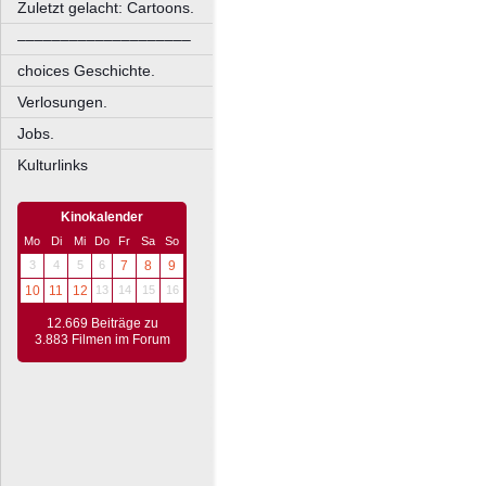
Zuletzt gelacht: Cartoons.
––––––––––––––––––––
choices Geschichte.
Verlosungen.
Jobs.
Kulturlinks
Kinokalender
Mo
Di
Mi
Do
Fr
Sa
So
3
4
5
6
7
8
9
10
11
12
13
14
15
16
12.669 Beiträge zu
3.883 Filmen im Forum