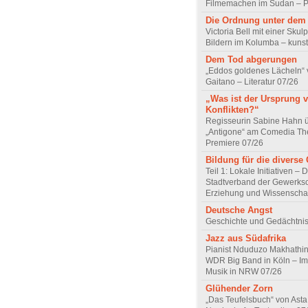
Filmemachen im Sudan – Po
Die Ordnung unter dem
Victoria Bell mit einer Skul
Bildern im Kolumba – kunst
Dem Tod abgerungen
„Eddos goldenes Lächeln“ 
Gaitano – Literatur 07/26
„Was ist der Ursprung 
Konflikten?“
Regisseurin Sabine Hahn 
„Antigone“ am Comedia Th
Premiere 07/26
Bildung für die diverse 
Teil 1: Lokale Initiativen – 
Stadtverband der Gewerksc
Erziehung und Wissenscha
Deutsche Angst
Geschichte und Gedächtnis
Jazz aus Südafrika
Pianist Nduduzo Makhathini
WDR Big Band in Köln – Imp
Musik in NRW 07/26
Glühender Zorn
„Das Teufelsbuch“ von Asta 