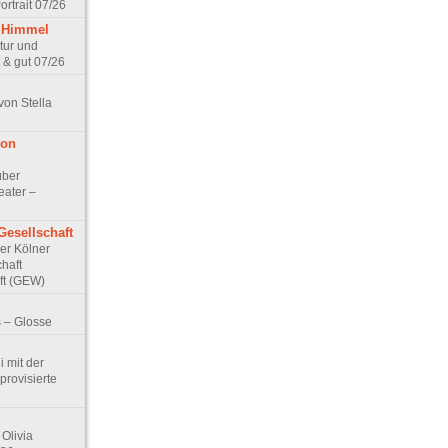
rtrait 07/26
 Himmel
ptur und
 & gut 07/26
von Stella
von
über
eater –
Gesellschaft
Der Kölner
haft
ft (GEW)
 – Glosse
 mit der
rovisierte
Olivia