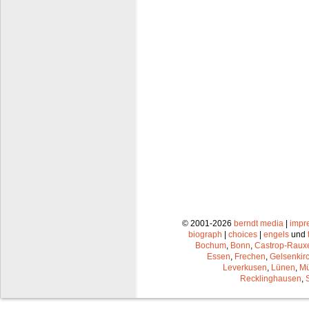
© 2001-2026
berndt media
|
impr
biograph
|
choices
|
engels
und
Bochum
,
Bonn
,
Castrop-Raux
Essen
,
Frechen
,
Gelsenkir
Leverkusen
,
Lünen
,
Mü
Recklinghausen
,