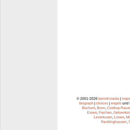
© 2001-2026
berndt media
|
impr
biograph
|
choices
|
engels
und
Bochum
,
Bonn
,
Castrop-Raux
Essen
,
Frechen
,
Gelsenkir
Leverkusen
,
Lünen
,
Mü
Recklinghausen
,