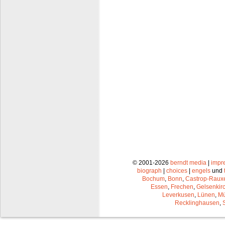
© 2001-2026
berndt media
|
impr
biograph
|
choices
|
engels
und
Bochum
,
Bonn
,
Castrop-Raux
Essen
,
Frechen
,
Gelsenkir
Leverkusen
,
Lünen
,
Mü
Recklinghausen
,