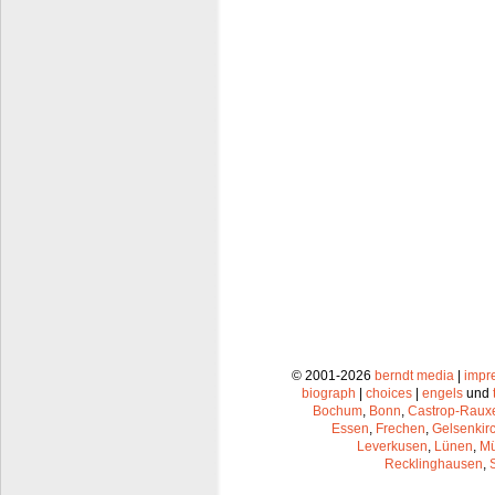
© 2001-2026
berndt media
|
impr
biograph
|
choices
|
engels
und
Bochum
,
Bonn
,
Castrop-Raux
Essen
,
Frechen
,
Gelsenkir
Leverkusen
,
Lünen
,
Mü
Recklinghausen
,