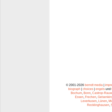
© 2001-2026
berndt media
|
impr
biograph
|
choices
|
engels
und
Bochum
,
Bonn
,
Castrop-Raux
Essen
,
Frechen
,
Gelsenkir
Leverkusen
,
Lünen
,
Mü
Recklinghausen
,