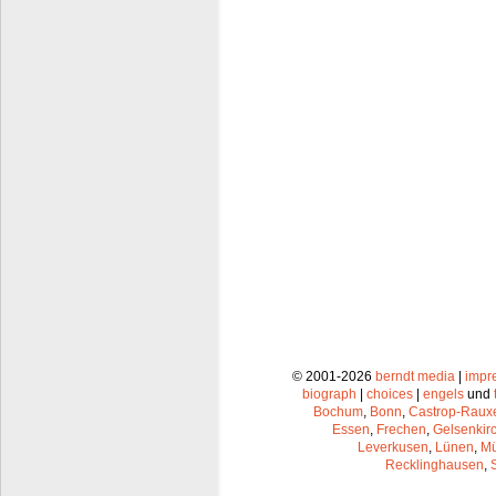
© 2001-2026
berndt media
|
impr
biograph
|
choices
|
engels
und
Bochum
,
Bonn
,
Castrop-Raux
Essen
,
Frechen
,
Gelsenkir
Leverkusen
,
Lünen
,
Mü
Recklinghausen
,