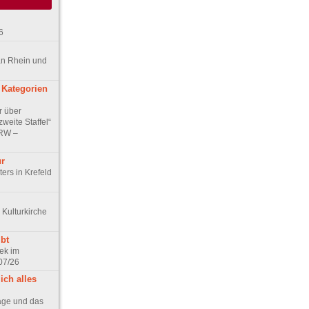
6
an Rhein und
 Kategorien
r über
weite Staffel“
NRW –
ur
ers in Krefeld
 Kulturkirche
bt
ek im
07/26
ich alles
age und das