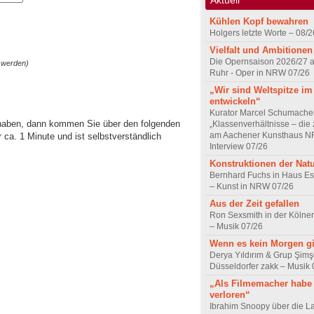
Kühlen Kopf bewahren
Holgers letzte Worte – 08/2
Vielfalt und Ambitionen
Die Opernsaison 2026/27 
 werden)
Ruhr - Oper in NRW 07/26
„Wir sind Weltspitze im
entwickeln“
Kurator Marcel Schumache
 haben, dann kommen Sie über den folgenden
„Klassenverhältnisse – die z
am Aachener Kunsthaus 
ca. 1 Minute und ist selbstverständlich
Interview 07/26
Konstruktionen der Nat
Bernhard Fuchs in Haus Est
– Kunst in NRW 07/26
Aus der Zeit gefallen
Ron Sexsmith in der Kölner
– Musik 07/26
Wenn es kein Morgen gi
Derya Yıldırım & Grup Şimş
Düsseldorfer zakk – Musik 
„Als Filmemacher habe 
verloren“
Ibrahim Snoopy über die L