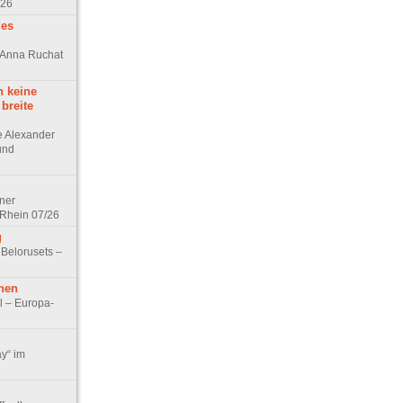
/26
des
n Anna Ruchat
h keine
 breite
ge Alexander
 und
lner
 Rhein 07/26
g
 Belorusets –
hen
l – Europa-
ay“ im