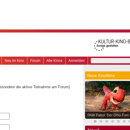
Neu im Kino
Forum
Alle Kinos
Anmelden
Neue Kinofilme
besondere die aktive Teilnahme am Forum)
PAW Patrol: Der Dino-Film
Aktuell