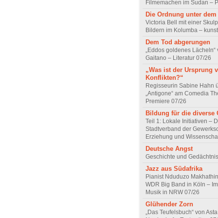
Filmemachen im Sudan – Po
Die Ordnung unter dem
Victoria Bell mit einer Skul
Bildern im Kolumba – kunst
Dem Tod abgerungen
„Eddos goldenes Lächeln“ 
Gaitano – Literatur 07/26
„Was ist der Ursprung 
Konflikten?“
Regisseurin Sabine Hahn 
„Antigone“ am Comedia Th
Premiere 07/26
Bildung für die diverse 
Teil 1: Lokale Initiativen – 
Stadtverband der Gewerksc
Erziehung und Wissenscha
Deutsche Angst
Geschichte und Gedächtnis
Jazz aus Südafrika
Pianist Nduduzo Makhathini
WDR Big Band in Köln – Imp
Musik in NRW 07/26
Glühender Zorn
„Das Teufelsbuch“ von Asta 