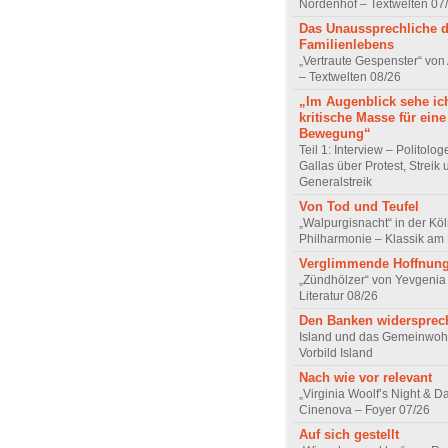
Nordenhof – Textwelten 07
Das Unaussprechliche 
Familienlebens
„Vertraute Gespenster“ vo
– Textwelten 08/26
„Im Augenblick sehe ic
kritische Masse für eine
Bewegung“
Teil 1: Interview – Politolo
Gallas über Protest, Streik
Generalstreik
Von Tod und Teufel
„Walpurgisnacht“ in der Kö
Philharmonie – Klassik am
Verglimmende Hoffnun
„Zündhölzer“ von Yevgenia
Literatur 08/26
Den Banken widersprec
Island und das Gemeinwoh
Vorbild Island
Nach wie vor relevant
„Virginia Woolf’s Night & D
Cinenova – Foyer 07/26
Auf sich gestellt