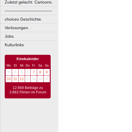
Zuletzt gelacht: Cartoons.
––––––––––––––––––––
choices Geschichte.
Verlosungen.
Jobs.
Kulturlinks
Kinokalender
Mo
Di
Mi
Do
Fr
Sa
So
3
4
5
6
7
8
9
10
11
12
13
14
15
16
12.669 Beiträge zu
3.883 Filmen im Forum