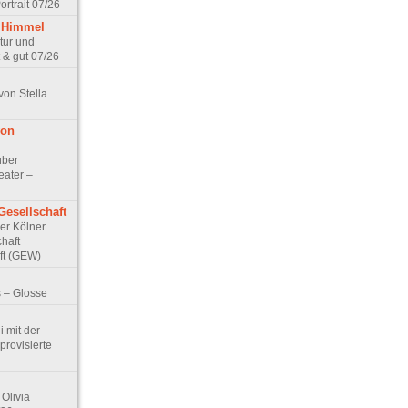
rtrait 07/26
 Himmel
ptur und
 & gut 07/26
von Stella
von
über
eater –
Gesellschaft
Der Kölner
haft
ft (GEW)
 – Glosse
 mit der
rovisierte
Olivia