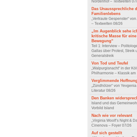
Nordenhof – Textwelten 07
Das Unaussprechliche 
Familienlebens
„Vertraute Gespenster“ vo
– Textwelten 08/26
„Im Augenblick sehe ic
kritische Masse für eine
Bewegung“
Teil 1: Interview – Politolo
Gallas über Protest, Streik
Generalstreik
Von Tod und Teufel
„Walpurgisnacht“ in der Kö
Philharmonie – Klassik am
Verglimmende Hoffnun
„Zündhölzer“ von Yevgenia
Literatur 08/26
Den Banken widersprec
Island und das Gemeinwoh
Vorbild Island
Nach wie vor relevant
„Virginia Woolf’s Night & D
Cinenova – Foyer 07/26
Auf sich gestellt