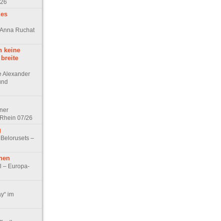
/26
des
n Anna Ruchat
h keine
 breite
ge Alexander
 und
lner
 Rhein 07/26
g
 Belorusets –
hen
l – Europa-
ay“ im