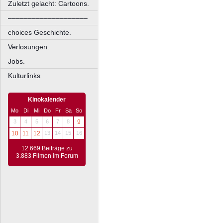
Zuletzt gelacht: Cartoons.
––––––––––––––––––––
choices Geschichte.
Verlosungen.
Jobs.
Kulturlinks
Kinokalender
Mo
Di
Mi
Do
Fr
Sa
So
3
4
5
6
7
8
9
10
11
12
13
14
15
16
12.669 Beiträge zu
3.883 Filmen im Forum