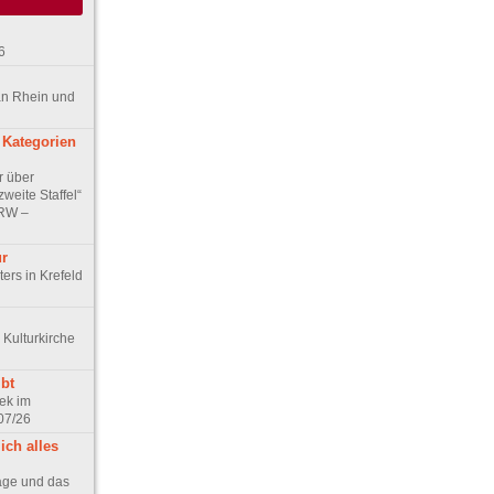
6
an Rhein und
 Kategorien
r über
weite Staffel“
NRW –
ur
ers in Krefeld
 Kulturkirche
bt
ek im
07/26
ich alles
age und das