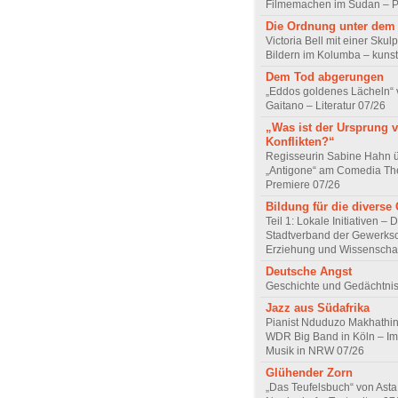
Filmemachen im Sudan – Po
Die Ordnung unter dem
Victoria Bell mit einer Skul
Bildern im Kolumba – kunst
Dem Tod abgerungen
„Eddos goldenes Lächeln“ 
Gaitano – Literatur 07/26
„Was ist der Ursprung 
Konflikten?“
Regisseurin Sabine Hahn 
„Antigone“ am Comedia Th
Premiere 07/26
Bildung für die diverse 
Teil 1: Lokale Initiativen – 
Stadtverband der Gewerksc
Erziehung und Wissenscha
Deutsche Angst
Geschichte und Gedächtnis
Jazz aus Südafrika
Pianist Nduduzo Makhathini
WDR Big Band in Köln – Imp
Musik in NRW 07/26
Glühender Zorn
„Das Teufelsbuch“ von Asta 