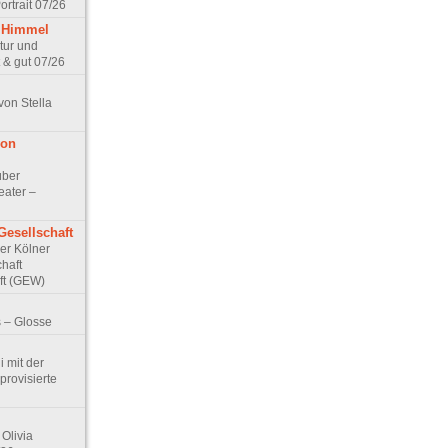
rtrait 07/26
 Himmel
ptur und
 & gut 07/26
von Stella
von
über
eater –
Gesellschaft
Der Kölner
haft
ft (GEW)
 – Glosse
 mit der
rovisierte
Olivia