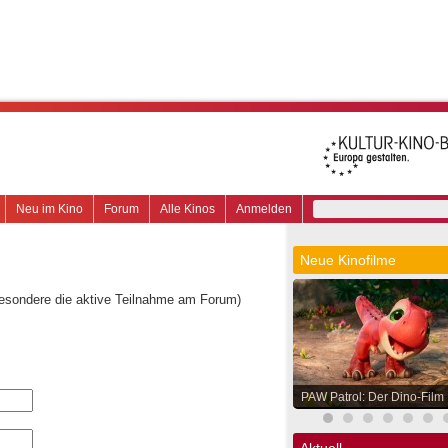
Neu im Kino
Forum
Alle Kinos
Anmelden
Neue Kinofilme
besondere die aktive Teilnahme am Forum)
PAW Patrol: Der Dino-Film
Aktuell