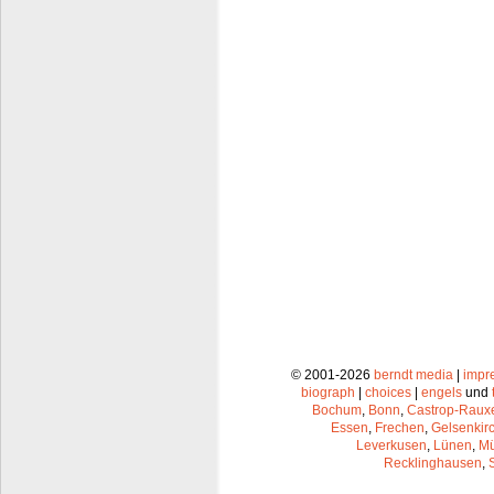
© 2001-2026
berndt media
|
impr
biograph
|
choices
|
engels
und
Bochum
,
Bonn
,
Castrop-Raux
Essen
,
Frechen
,
Gelsenkir
Leverkusen
,
Lünen
,
Mü
Recklinghausen
,