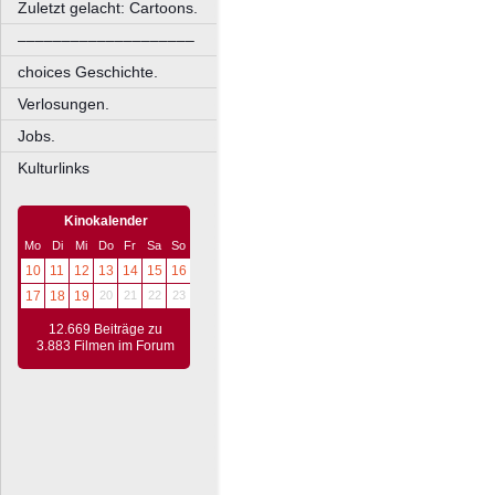
Zuletzt gelacht: Cartoons.
––––––––––––––––––––
choices Geschichte.
Verlosungen.
Jobs.
Kulturlinks
Kinokalender
Mo
Di
Mi
Do
Fr
Sa
So
10
11
12
13
14
15
16
17
18
19
20
21
22
23
12.669 Beiträge zu
3.883 Filmen im Forum