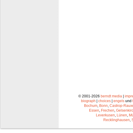
© 2001-2026
berndt media
|
impr
biograph
|
choices
|
engels
und
Bochum
,
Bonn
,
Castrop-Raux
Essen
,
Frechen
,
Gelsenkir
Leverkusen
,
Lünen
,
Mü
Recklinghausen
,