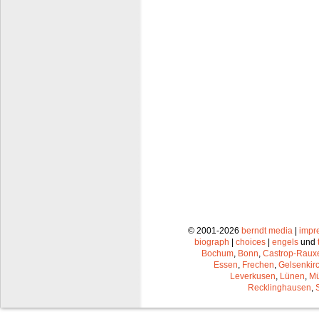
© 2001-2026
berndt media
|
impr
biograph
|
choices
|
engels
und
Bochum
,
Bonn
,
Castrop-Raux
Essen
,
Frechen
,
Gelsenkir
Leverkusen
,
Lünen
,
Mü
Recklinghausen
,