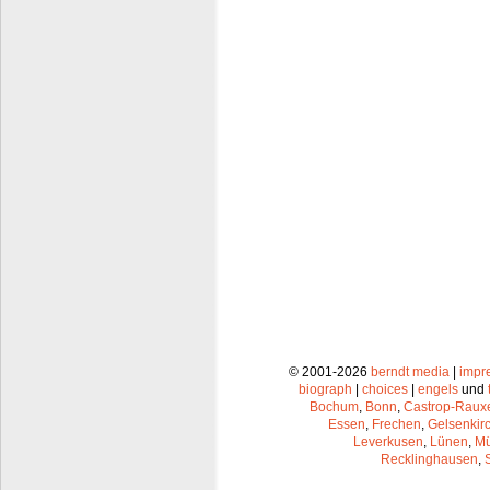
© 2001-2026
berndt media
|
impr
biograph
|
choices
|
engels
und
Bochum
,
Bonn
,
Castrop-Raux
Essen
,
Frechen
,
Gelsenkir
Leverkusen
,
Lünen
,
Mü
Recklinghausen
,