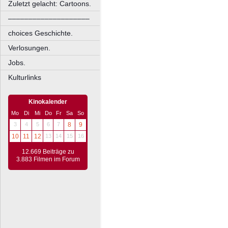
Zuletzt gelacht: Cartoons.
––––––––––––––––––––
choices Geschichte.
Verlosungen.
Jobs.
Kulturlinks
Kinokalender
Mo
Di
Mi
Do
Fr
Sa
So
3
4
5
6
7
8
9
10
11
12
13
14
15
16
12.669 Beiträge zu
3.883 Filmen im Forum