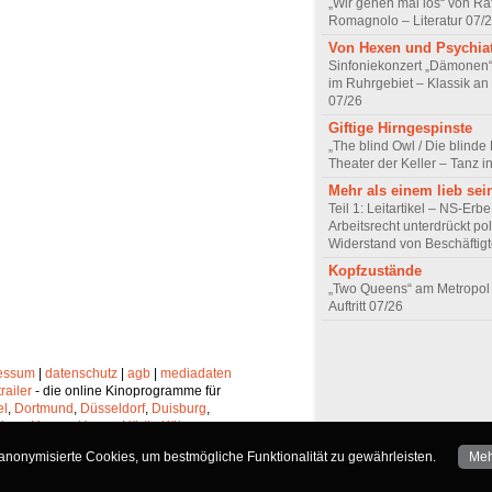
„Wir gehen mal los“ von Raf
Romagnolo – Literatur 07/
Von Hexen und Psychia
Sinfoniekonzert „Dämonen“
im Ruhrgebiet – Klassik an
07/26
Giftige Hirngespinste
„The blind Owl / Die blinde
Theater der Keller – Tanz 
Mehr als einem lieb sei
Teil 1: Leitartikel – NS-Erb
Arbeitsrecht unterdrückt pol
Widerstand von Beschäftig
Kopfzustände
„Two Queens“ am Metropol 
Auftritt 07/26
essum
|
datenschutz
|
agb
|
mediadaten
trailer
- die online Kinoprogramme für
el
,
Dortmund
,
Düsseldorf
,
Duisburg
,
chen
,
Hagen
,
Herne
,
Hürth
,
Köln
,
lheim
,
Neuss
,
Oberhausen
,
nonymisierte Cookies, um bestmögliche Funktionalität zu gewährleisten.
Meh
Solingen
und
Wuppertal