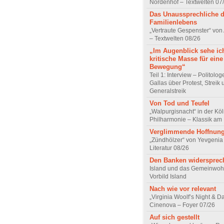
Nordenhof – Textwelten 07
Das Unaussprechliche 
Familienlebens
„Vertraute Gespenster“ vo
– Textwelten 08/26
„Im Augenblick sehe ic
kritische Masse für eine
Bewegung“
Teil 1: Interview – Politolo
Gallas über Protest, Streik
Generalstreik
Von Tod und Teufel
„Walpurgisnacht“ in der Kö
Philharmonie – Klassik am
Verglimmende Hoffnun
„Zündhölzer“ von Yevgenia
Literatur 08/26
Den Banken widersprec
Island und das Gemeinwoh
Vorbild Island
Nach wie vor relevant
„Virginia Woolf’s Night & D
Cinenova – Foyer 07/26
Auf sich gestellt