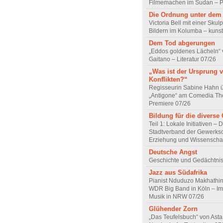
Filmemachen im Sudan – Po
Die Ordnung unter dem
Victoria Bell mit einer Skul
Bildern im Kolumba – kunst
Dem Tod abgerungen
„Eddos goldenes Lächeln“ 
Gaitano – Literatur 07/26
„Was ist der Ursprung 
Konflikten?“
Regisseurin Sabine Hahn 
„Antigone“ am Comedia Th
Premiere 07/26
Bildung für die diverse 
Teil 1: Lokale Initiativen – 
Stadtverband der Gewerksc
Erziehung und Wissenscha
Deutsche Angst
Geschichte und Gedächtnis
Jazz aus Südafrika
Pianist Nduduzo Makhathini
WDR Big Band in Köln – Imp
Musik in NRW 07/26
Glühender Zorn
„Das Teufelsbuch“ von Asta 