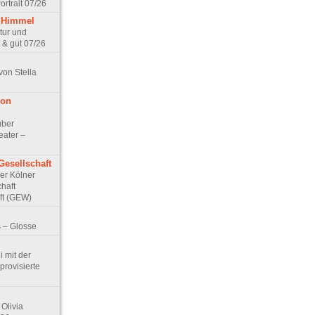
rtrait 07/26
 Himmel
ptur und
 & gut 07/26
von Stella
von
über
eater –
Gesellschaft
Der Kölner
haft
ft (GEW)
 – Glosse
 mit der
rovisierte
Olivia