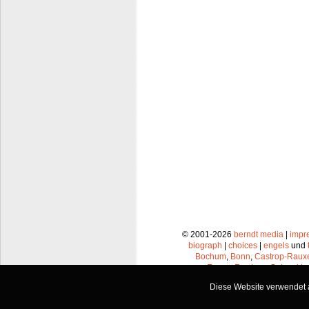
© 2001-2026
berndt media
|
impr
biograph
|
choices
|
engels
und
Bochum
,
Bonn
,
Castrop-Raux
Essen
,
Frechen
,
Gelsenkir
Leverkusen
,
Lünen
,
Mü
Diese Website verwendet a
Recklinghausen
,