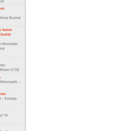
/26
des
n Anna Ruchat
h keine
 breite
ge Alexander
 und
lner
 Rhein 07/26
g
 Belorusets –
hen
l – Europa-
ay“ im