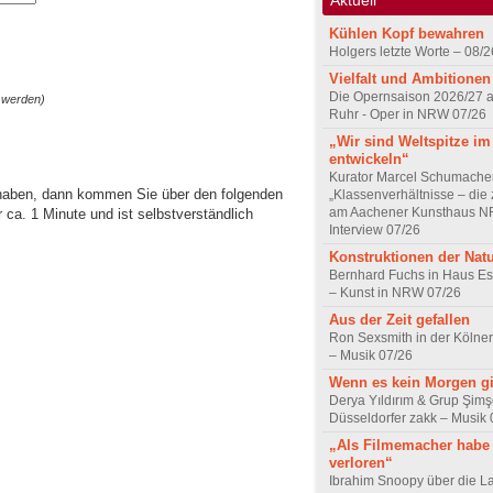
Kühlen Kopf bewahren
Holgers letzte Worte – 08/2
Vielfalt und Ambitionen
Die Opernsaison 2026/27 
 werden)
Ruhr - Oper in NRW 07/26
„Wir sind Weltspitze im
entwickeln“
Kurator Marcel Schumache
 haben, dann kommen Sie über den folgenden
„Klassenverhältnisse – die z
am Aachener Kunsthaus 
ca. 1 Minute und ist selbstverständlich
Interview 07/26
Konstruktionen der Nat
Bernhard Fuchs in Haus Est
– Kunst in NRW 07/26
Aus der Zeit gefallen
Ron Sexsmith in der Kölner
– Musik 07/26
Wenn es kein Morgen gi
Derya Yıldırım & Grup Şimş
Düsseldorfer zakk – Musik 
„Als Filmemacher habe 
verloren“
Ibrahim Snoopy über die L