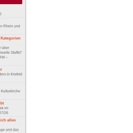
6
an Rhein und
 Kategorien
r über
weite Staffel“
NRW –
ur
ers in Krefeld
 Kulturkirche
bt
ek im
07/26
ich alles
age und das