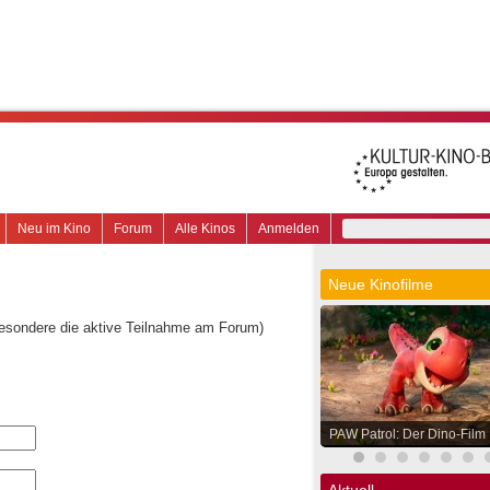
Neu im Kino
Forum
Alle Kinos
Anmelden
Neue Kinofilme
besondere die aktive Teilnahme am Forum)
PAW Patrol: Der Dino-Film
Aktuell