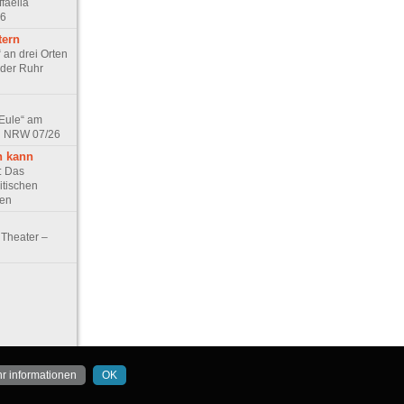
faella
26
tern
 an drei Orten
 der Ruhr
 Eule“ am
in NRW 07/26
n kann
e: Das
itischen
ten
Theater –
r informationen
OK