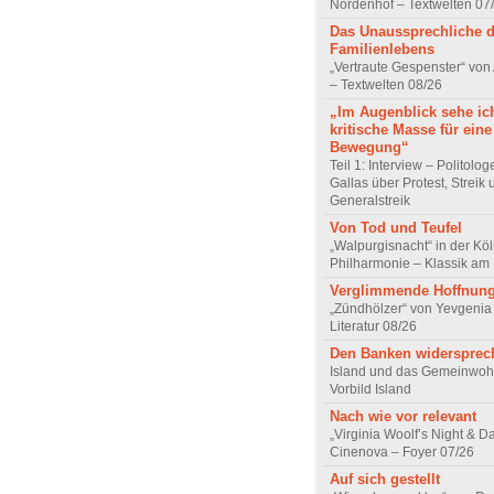
Nordenhof – Textwelten 07
Das Unaussprechliche 
Familienlebens
„Vertraute Gespenster“ vo
– Textwelten 08/26
„Im Augenblick sehe ic
kritische Masse für eine
Bewegung“
Teil 1: Interview – Politolo
Gallas über Protest, Streik
Generalstreik
Von Tod und Teufel
„Walpurgisnacht“ in der Kö
Philharmonie – Klassik am
Verglimmende Hoffnun
„Zündhölzer“ von Yevgenia
Literatur 08/26
Den Banken widersprec
Island und das Gemeinwoh
Vorbild Island
Nach wie vor relevant
„Virginia Woolf’s Night & D
Cinenova – Foyer 07/26
Auf sich gestellt