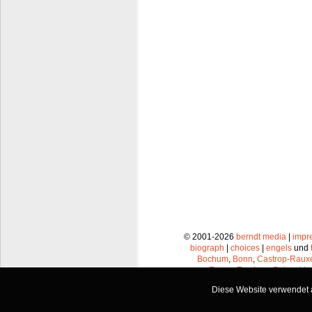
© 2001-2026
berndt media
|
impr
biograph
|
choices
|
engels
und
Bochum
,
Bonn
,
Castrop-Raux
Essen
,
Frechen
,
Gelsenkir
Leverkusen
,
Lünen
,
Mü
Diese Website verwendet a
Recklinghausen
,