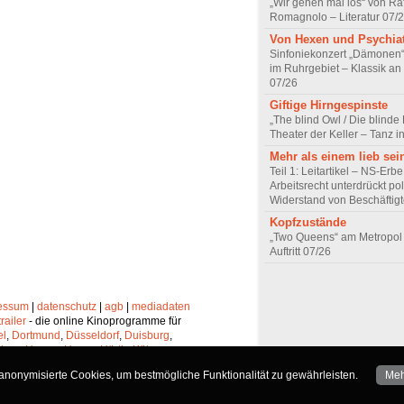
„Wir gehen mal los“ von Raf
Romagnolo – Literatur 07/
Von Hexen und Psychia
Sinfoniekonzert „Dämonen“
im Ruhrgebiet – Klassik an
07/26
Giftige Hirngespinste
„The blind Owl / Die blinde
Theater der Keller – Tanz 
Mehr als einem lieb sei
Teil 1: Leitartikel – NS-Erb
Arbeitsrecht unterdrückt pol
Widerstand von Beschäftig
Kopfzustände
„Two Queens“ am Metropol 
Auftritt 07/26
essum
|
datenschutz
|
agb
|
mediadaten
trailer
- die online Kinoprogramme für
el
,
Dortmund
,
Düsseldorf
,
Duisburg
,
chen
,
Hagen
,
Herne
,
Hürth
,
Köln
,
lheim
,
Neuss
,
Oberhausen
,
nonymisierte Cookies, um bestmögliche Funktionalität zu gewährleisten.
Meh
Solingen
und
Wuppertal