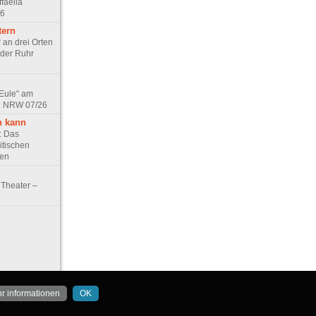
faella
26
tern
 an drei Orten
 der Ruhr
 Eule“ am
in NRW 07/26
n kann
e: Das
itischen
ten
Theater –
r informationen
OK