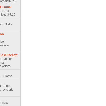
rtrait 07/26
 Himmel
ptur und
 & gut 07/26
von Stella
von
über
eater –
Gesellschaft
Der Kölner
haft
ft (GEW)
 – Glosse
 mit der
rovisierte
Olivia