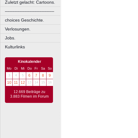
Zuletzt gelacht: Cartoons.
––––––––––––––––––––
choices Geschichte.
Verlosungen.
Jobs.
Kulturlinks
Kinokalender
Mo
Di
Mi
Do
Fr
Sa
So
3
4
5
6
7
8
9
10
11
12
13
14
15
16
12.669 Beiträge zu
3.883 Filmen im Forum