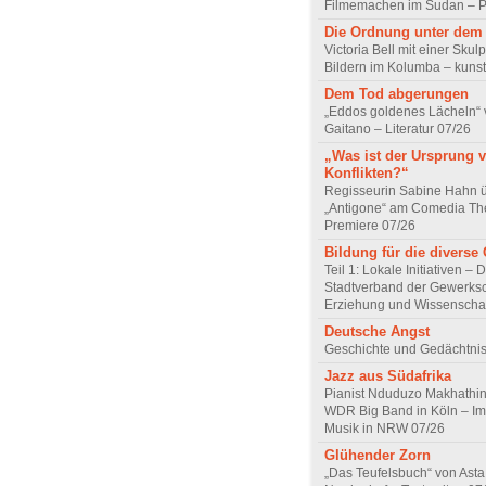
Filmemachen im Sudan – Po
Die Ordnung unter dem
Victoria Bell mit einer Skul
Bildern im Kolumba – kunst
Dem Tod abgerungen
„Eddos goldenes Lächeln“ 
Gaitano – Literatur 07/26
„Was ist der Ursprung 
Konflikten?“
Regisseurin Sabine Hahn 
„Antigone“ am Comedia Th
Premiere 07/26
Bildung für die diverse 
Teil 1: Lokale Initiativen – 
Stadtverband der Gewerksc
Erziehung und Wissenscha
Deutsche Angst
Geschichte und Gedächtnis
Jazz aus Südafrika
Pianist Nduduzo Makhathini
WDR Big Band in Köln – Imp
Musik in NRW 07/26
Glühender Zorn
„Das Teufelsbuch“ von Asta 