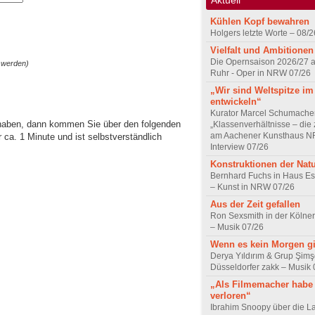
Kühlen Kopf bewahren
Holgers letzte Worte – 08/2
Vielfalt und Ambitionen
Die Opernsaison 2026/27 
 werden)
Ruhr - Oper in NRW 07/26
„Wir sind Weltspitze im
entwickeln“
Kurator Marcel Schumache
 haben, dann kommen Sie über den folgenden
„Klassenverhältnisse – die z
am Aachener Kunsthaus 
ca. 1 Minute und ist selbstverständlich
Interview 07/26
Konstruktionen der Nat
Bernhard Fuchs in Haus Est
– Kunst in NRW 07/26
Aus der Zeit gefallen
Ron Sexsmith in der Kölner
– Musik 07/26
Wenn es kein Morgen gi
Derya Yıldırım & Grup Şimş
Düsseldorfer zakk – Musik 
„Als Filmemacher habe 
verloren“
Ibrahim Snoopy über die L