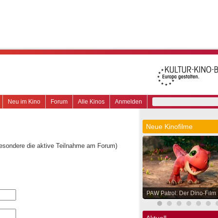
Neu im Kino
Forum
Alle Kinos
Anmelden
Neue Kinofilme
besondere die aktive Teilnahme am Forum)
PAW Patrol: Der Dino-Film
Aktuell