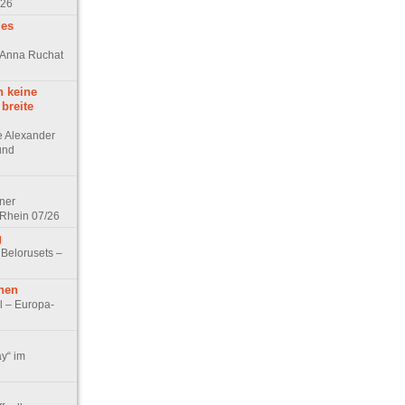
/26
des
n Anna Ruchat
h keine
 breite
ge Alexander
 und
lner
 Rhein 07/26
g
 Belorusets –
hen
l – Europa-
ay“ im