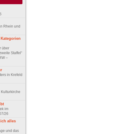
6
an Rhein und
 Kategorien
r über
weite Staffel“
NRW –
ur
ers in Krefeld
 Kulturkirche
bt
ek im
07/26
ich alles
age und das