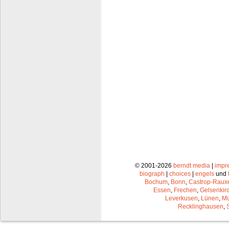
© 2001-2026
berndt media
|
impr
biograph
|
choices
|
engels
und
Bochum
,
Bonn
,
Castrop-Raux
Essen
,
Frechen
,
Gelsenkir
Leverkusen
,
Lünen
,
Mü
Recklinghausen
,