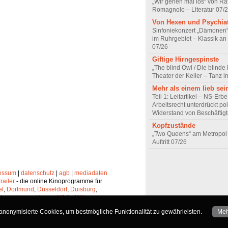
„Wir gehen mal los“ von Raf
Romagnolo – Literatur 07/
Von Hexen und Psychia
Sinfoniekonzert „Dämonen“
im Ruhrgebiet – Klassik an
07/26
Giftige Hirngespinste
„The blind Owl / Die blinde
Theater der Keller – Tanz 
Mehr als einem lieb sei
Teil 1: Leitartikel – NS-Erb
Arbeitsrecht unterdrückt pol
Widerstand von Beschäftig
Kopfzustände
„Two Queens“ am Metropol 
Auftritt 07/26
essum
|
datenschutz
|
agb
|
mediadaten
trailer
- die online Kinoprogramme für
el
,
Dortmund
,
Düsseldorf
,
Duisburg
,
chen
,
Hagen
,
Herne
,
Hürth
,
Köln
,
lheim
,
Neuss
,
Oberhausen
,
nonymisierte Cookies, um bestmögliche Funktionalität zu gewährleisten.
Meh
Solingen
und
Wuppertal