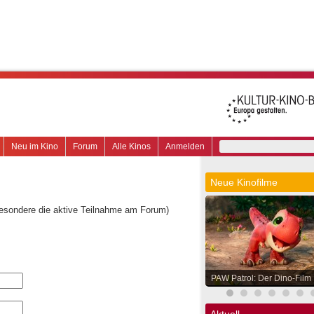
Neu im Kino
Forum
Alle Kinos
Anmelden
Neue Kinofilme
besondere die aktive Teilnahme am Forum)
PAW Patrol: Der Dino-Film
Aktuell