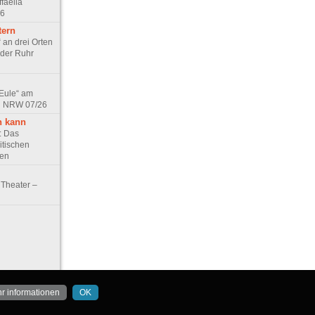
faella
26
tern
 an drei Orten
 der Ruhr
 Eule“ am
in NRW 07/26
n kann
e: Das
itischen
ten
Theater –
r informationen
OK