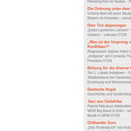
Filmemachen im Sudan – Po
Die Ordnung unter dem
Victoria Bell mit einer Skul
Bildern im Kolumba – kunst
Dem Tod abgerungen
„Eddos goldenes Lächeln“ 
Gaitano – Literatur 07/26
„Was ist der Ursprung 
Konflikten?“
Regisseurin Sabine Hahn 
„Antigone“ am Comedia Th
Premiere 07/26
Bildung für die diverse 
Teil 1: Lokale Initiativen – 
Stadtverband der Gewerksc
Erziehung und Wissenscha
Deutsche Angst
Geschichte und Gedächtnis
Jazz aus Südafrika
Pianist Nduduzo Makhathini
WDR Big Band in Köln – Imp
Musik in NRW 07/26
Glühender Zorn
„Das Teufelsbuch“ von Asta 