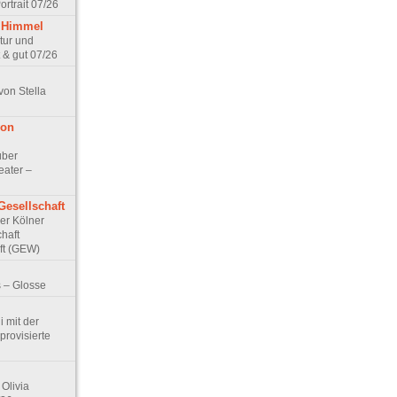
rtrait 07/26
 Himmel
ptur und
 & gut 07/26
von Stella
von
über
eater –
Gesellschaft
Der Kölner
haft
ft (GEW)
 – Glosse
 mit der
rovisierte
Olivia