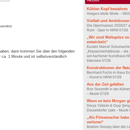
Kühlen Kopf bewahren
Holgers letzte Worte – 08/2
Vielfalt und Ambitionen
Die Opernsaison 2026/27 
 werden)
Ruhr - Oper in NRW 07/26
„Wir sind Weltspitze im
entwickeln“
Kurator Marcel Schumache
 haben, dann kommen Sie über den folgenden
„Klassenverhältnisse – die z
am Aachener Kunsthaus 
ca. 1 Minute und ist selbstverständlich
Interview 07/26
Konstruktionen der Nat
Bernhard Fuchs in Haus Est
– Kunst in NRW 07/26
Aus der Zeit gefallen
Ron Sexsmith in der Kölner
– Musik 07/26
Wenn es kein Morgen gi
Derya Yıldırım & Grup Şimş
Düsseldorfer zakk – Musik 
„Als Filmemacher habe 
verloren“
Ibrahim Snoopy über die L