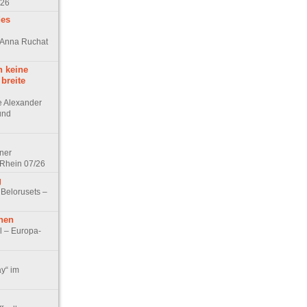
/26
des
n Anna Ruchat
h keine
 breite
ge Alexander
 und
lner
 Rhein 07/26
g
 Belorusets –
hen
l – Europa-
ay“ im