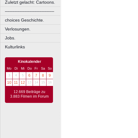
Zuletzt gelacht: Cartoons.
––––––––––––––––––––
choices Geschichte.
Verlosungen.
Jobs.
Kulturlinks
Kinokalender
Mo
Di
Mi
Do
Fr
Sa
So
3
4
5
6
7
8
9
10
11
12
13
14
15
16
12.669 Beiträge zu
3.883 Filmen im Forum