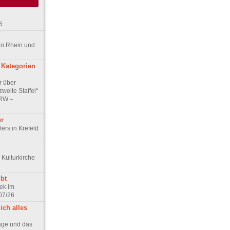
6
an Rhein und
 Kategorien
r über
weite Staffel“
NRW –
ur
ers in Krefeld
 Kulturkirche
bt
ek im
07/26
ich alles
age und das