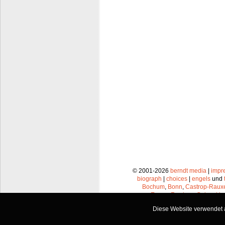
© 2001-2026
berndt media
|
impr
biograph
|
choices
|
engels
und
Bochum
,
Bonn
,
Castrop-Raux
Essen
,
Frechen
,
Gelsenkir
Leverkusen
,
Lünen
,
Mü
Diese Website verwendet a
Recklinghausen
,