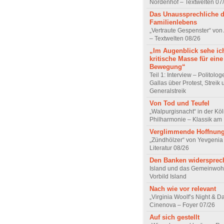
Nordenhof – Textwelten 07
Das Unaussprechliche 
Familienlebens
„Vertraute Gespenster“ vo
– Textwelten 08/26
„Im Augenblick sehe ic
kritische Masse für eine
Bewegung“
Teil 1: Interview – Politolo
Gallas über Protest, Streik
Generalstreik
Von Tod und Teufel
„Walpurgisnacht“ in der Kö
Philharmonie – Klassik am
Verglimmende Hoffnun
„Zündhölzer“ von Yevgenia
Literatur 08/26
Den Banken widersprec
Island und das Gemeinwoh
Vorbild Island
Nach wie vor relevant
„Virginia Woolf’s Night & D
Cinenova – Foyer 07/26
Auf sich gestellt