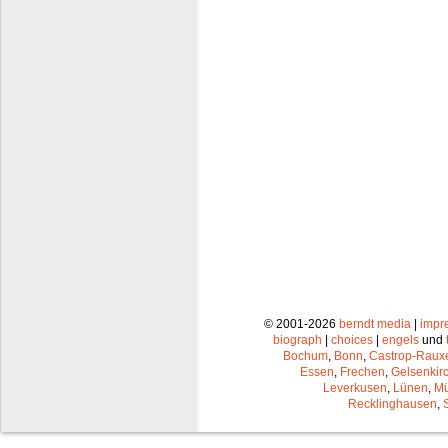
© 2001-2026
berndt media
|
impr
biograph
|
choices
|
engels
und
Bochum
,
Bonn
,
Castrop-Raux
Essen
,
Frechen
,
Gelsenkir
Leverkusen
,
Lünen
,
Mü
Recklinghausen
,