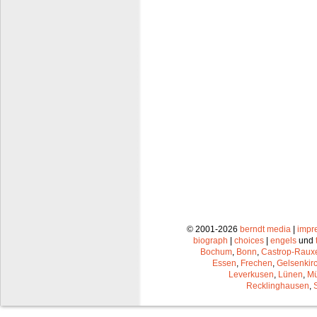
© 2001-2026
berndt media
|
impr
biograph
|
choices
|
engels
und
Bochum
,
Bonn
,
Castrop-Raux
Essen
,
Frechen
,
Gelsenkir
Leverkusen
,
Lünen
,
Mü
Recklinghausen
,