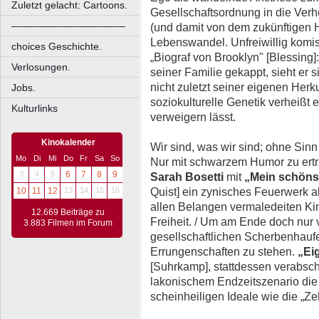
Zuletzt gelacht: Cartoons.
Gesellschaftsordnung in die Ver
––––––––––––––––––––
(und damit von dem zukünftigen 
Lebenswandel. Unfreiwillig komi
choices Geschichte.
„Biograf von Brooklyn" [Blessing]:
Verlosungen.
seiner Familie gekappt, sieht er si
nicht zuletzt seiner eigenen Her
Jobs.
soziokulturelle Genetik verheißt e
Kulturlinks
verweigern lässt.
Kinokalender
Wir sind, was wir sind; ohne Sinn
Mo
Di
Mi
Do
Fr
Sa
So
Nur mit schwarzem Humor zu ertra
3
4
5
6
7
8
9
Sarah Bosetti
mit
„Mein schöns
Quist] ein zynisches Feuerwerk ab
10
11
12
13
14
15
16
allen Belangen vermaledeiten Ki
12.669 Beiträge zu
Freiheit. / Um am Ende doch nur
3.883 Filmen im Forum
gesellschaftlichen Scherbenhaufe
Errungenschaften zu stehen.
„Ei
[Suhrkamp], stattdessen verabsch
lakonischem Endzeitszenario die 
scheinheiligen Ideale wie die „Ze