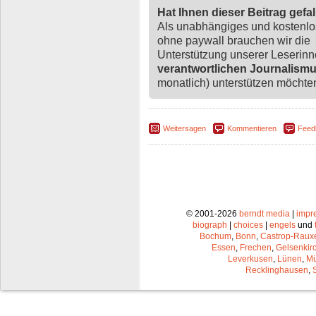
Hat Ihnen dieser Beitrag gefa
Als unabhängiges und kostenl
ohne paywall brauchen wir die
Unterstützung unserer Leserin
verantwortlichen Journalism
monatlich) unterstützen möchten,
Weitersagen
Kommentieren
Feed
© 2001-2026
berndt media
|
impr
biograph
|
choices
|
engels
und
Bochum
,
Bonn
,
Castrop-Raux
Essen
,
Frechen
,
Gelsenkir
Leverkusen
,
Lünen
,
Mü
Recklinghausen
,