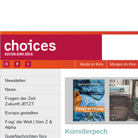
Heute im Kino
Morgen im Kino
Newsletter.
News.
Fragen der Zeit
Zukunft JETZT
Europa gestalten
Frag' die Welt | Gen Z &
Alpha
Künstlerpech
GuteNachrichten fürs