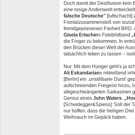
Doch damit der Desillusion kein E
eine rosige Anderswelt entwickelt
falsche Deutsche"
[luftschacht]
Frontalzusammenstoß von sozial
fremdgepriesenen Freiheit BRD. / 
Gisela Erlacher
s Fotobildband
„
die Finger zu bekommen. In entrü
den Brücken dieser Welt der Au
tatsächlich leben zu lassen – isoli
Nur: Mit dem Hunger geht's ja s
Ali Eskandarian
s mitreißend irr
[Berlin] ein ‚unstillbarer Durst' 
aufschreienden Freigeist hinzu, li
alkgeschwängerten Sarkasmen ge
Genius eines
John Waters
.
„How
[Scheidegger&Spiess]: Soll der 
nur hoffen, dass die heiligen Dre
Weihrauch im Gepäck haben.