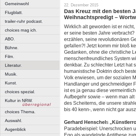
Gemeinwohl
22. Dezember 2015
Das Kreuz mit den besten J
Flugblatt.
Weihnachtspredigt – Wortw
trailer-ruhr podcast.
Wirklich alt geworden ist er nich
choices mag ich.
er seine besten Jahre verbracht? 
ABO.
erzählen, seine revolutionären 
gefallen?! Jetzt komm mir bloß k
Bühne.
Gedanken, ohne die christliche Le
Film.
menschenfreundliches System wie
denkbar. Zu schlechter Letzt hat s
Literatur.
humanistische Doktrin doch beste
Musik.
Volk erwiesen, um der sozialen Mar
Kunst.
Handlanger und geschmeidiger Fuß
ist es ja genau diese vermeintli
choices spezial.
Aufbegehr sowie – wenn man alt
Kultur in NRW.
des Scheiterns, die unsere stra
bis 40 kenn-, wenn nicht gar aus
choices Thema.
Auswahl.
Gerhard Henschel
s
„Künstler
Paradebeispiel: Unerschrocken und
Augenblick
Ego als wandelnde Antithese zum