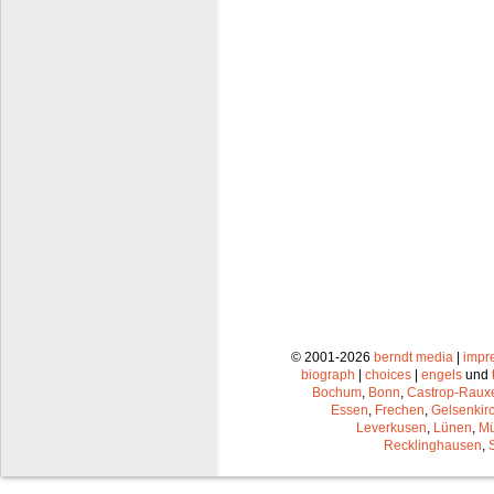
© 2001-2026
berndt media
|
impr
biograph
|
choices
|
engels
und
Bochum
,
Bonn
,
Castrop-Raux
Essen
,
Frechen
,
Gelsenkir
Leverkusen
,
Lünen
,
Mü
Recklinghausen
,