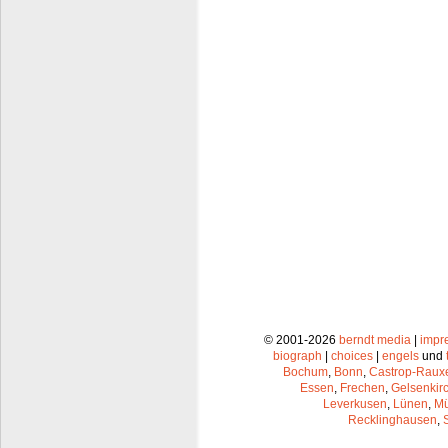
© 2001-2026
berndt media
|
impr
biograph
|
choices
|
engels
und
Bochum
,
Bonn
,
Castrop-Raux
Essen
,
Frechen
,
Gelsenkir
Leverkusen
,
Lünen
,
Mü
Recklinghausen
,