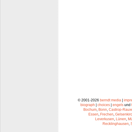
© 2001-2026
berndt media
|
impr
biograph
|
choices
|
engels
und
Bochum
,
Bonn
,
Castrop-Raux
Essen
,
Frechen
,
Gelsenkir
Leverkusen
,
Lünen
,
Mü
Recklinghausen
,