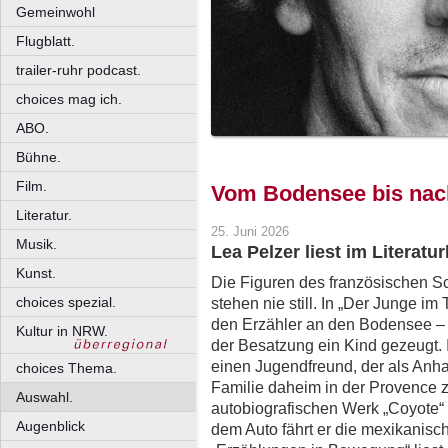
Gemeinwohl
Flugblatt.
trailer-ruhr podcast.
choices mag ich.
ABO.
Bühne.
Film.
Vom Bodensee bis nac
Literatur.
25. Juni 2026
Musik.
Lea Pelzer liest im Literatu
Kunst.
Die Figuren des französischen Sc
choices spezial.
stehen nie still. In „Der Junge im
den Erzähler an den Bodensee – d
Kultur in NRW.
der Besatzung ein Kind gezeugt. In 
einen Jugendfreund, der als Anhal
choices Thema.
Familie daheim in der Provence z
Auswahl.
autobiografischen Werk „Coyote“
Augenblick
dem Auto fährt er die mexikanisc