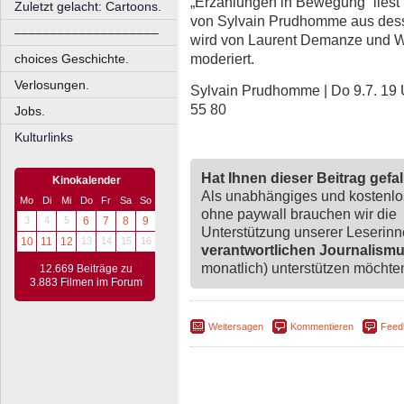
„Erzählungen in Bewegung“ liest
Zuletzt gelacht: Cartoons.
von Sylvain Prudhomme aus dess
––––––––––––––––––––
wird von Laurent Demanze und W
moderiert.
choices Geschichte.
Verlosungen.
Sylvain Prudhomme | Do 9.7. 19 U
55 80
Jobs.
Kulturlinks
Hat Ihnen dieser Beitrag gefa
Kinokalender
Als unabhängiges und kostenl
Mo
Di
Mi
Do
Fr
Sa
So
ohne paywall brauchen wir die
3
4
5
6
7
8
9
Unterstützung unserer Leserin
10
11
12
13
14
15
16
verantwortlichen Journalism
monatlich) unterstützen möchten,
12.669 Beiträge zu
3.883 Filmen im Forum
Weitersagen
Kommentieren
Feed