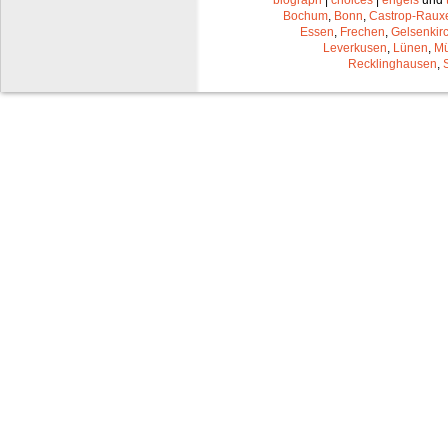
biograph
|
choices
|
engels
und
Bochum
,
Bonn
,
Castrop-Raux
Essen
,
Frechen
,
Gelsenkir
Leverkusen
,
Lünen
,
Mü
Recklinghausen
,