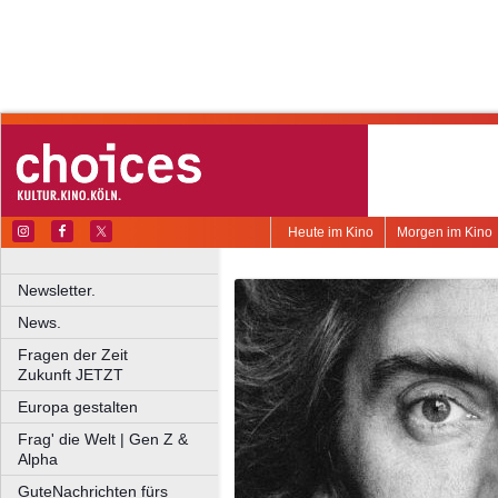
Heute im Kino
Morgen im Kino
Newsletter.
News.
Fragen der Zeit
Zukunft JETZT
Europa gestalten
Frag' die Welt | Gen Z &
Alpha
GuteNachrichten fürs