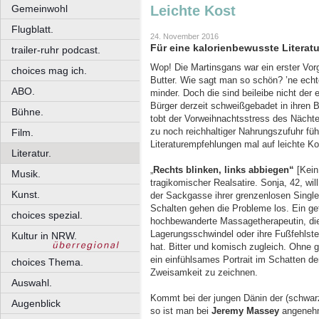
Gemeinwohl
Leichte Kost
Flugblatt.
24. November 2016
Für eine kalorienbewusste Literat
trailer-ruhr podcast.
Wop! Die Martinsgans war ein erster Vor
choices mag ich.
Butter. Wie sagt man so schön? ’ne echt
ABO.
minder. Doch die sind beileibe nicht der
Bürger derzeit schweißgebadet in ihren 
Bühne.
tobt der Vorweihnachtsstress des Nächt
zu noch reichhaltiger Nahrungszufuhr fü
Film.
Literaturempfehlungen mal auf leichte K
Literatur.
„
Rechts blinken, links abbiegen“
[Kein
Musik.
tragikomischer Realsatire. Sonja, 42, w
Kunst.
der Sackgasse ihrer grenzenlosen Singl
Schalten gehen die Probleme los. Ein ge
choices spezial.
hochbewanderte Massagetherapeutin, die
Lagerungsschwindel oder ihre Fußfehlste
Kultur in NRW.
hat. Bitter und komisch zugleich. Ohne 
ein einfühlsames Portrait im Schatten d
choices Thema.
Zweisamkeit zu zeichnen.
Auswahl.
Kommt bei der jungen Dänin der (schwarz
Augenblick
so ist man bei
Jeremy Massey
angenehm