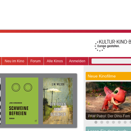
Neu im Kino
Forum
Alle Kinos
Anmelden
Neue Kinofilme
PAW Patrol: Der Dino-Film
Lesen Sie dazu auch: