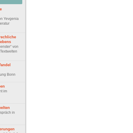
e
on Yevgenia
teratur
echliche
lebens
penster“ von
Textwelten
andel
lung Bonn
een
ht im
elten
spräch in
erungen