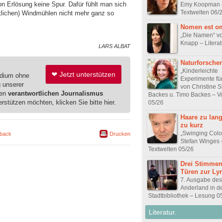
n Erlösung keine Spur. Dafür fühlt man sich
Emy Koopman 
Textwelten 06/
tlichen) Windmühlen nicht mehr ganz so
Nomen est o
„Die Namen“ vo
Knapp – Literat
LARS ALBAT
Naturforscher
„Kinderleichte
❤ Jetzt unterstützen
edium ohne
Experimente fü
g unserer
von Christine S
ren
verantwortlichen Journalismus
Backes u. Timo Backes – V
erstützen möchten, klicken Sie bitte hier.
05/26
Haare zu lan
zu kurz
„Swinging Colo
back
Drucken
Stefan Winges 
Textwelten 05/26
Drei Stimmen
Türen zur Lyr
7. Ausgabe des
Anderland in d
Stadtbibliothek – Lesung 0
Literatur.