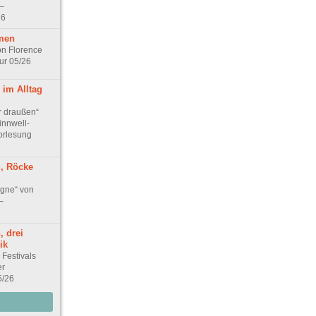
–
26
men
n Florence
ur 05/26
 im Alltag
r draußen“
innwell-
orlesung
g, Röcke
gne“ von
–
, drei
ik
 Festivals
er
5/26