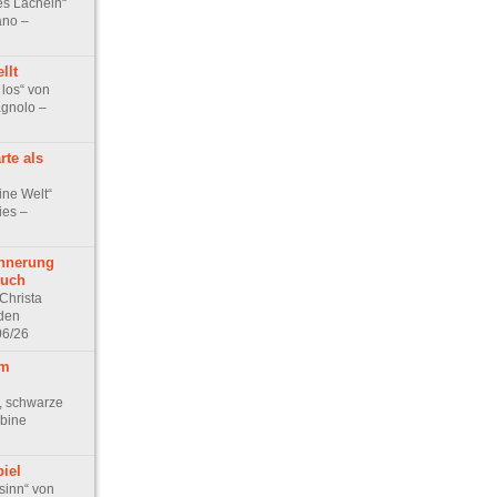
s Lächeln“
ano –
llt
 los“ von
gnolo –
rte als
ine Welt“
ies –
nnerung
ruch
Christa
den
06/26
im
, schwarze
bine
iel
sinn“ von