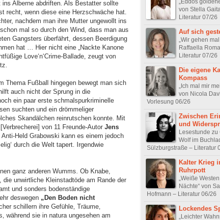
„Eddos goldene
 ins Alberne abdriften. Als Bestatter sollte
von Stella Gait
st recht, wenn diese eine Herzschwäche hat.
Literatur 07/26
chter, nachdem man ihre Mutter ungewollt ins
nn schon mal so durch den Wind, dass man aus
Auf sich geste
eten Gangsters überfährt, dessen Beerdigung
„Wir gehen mal
hmen hat … Hier nicht eine „Nackte Kanone
Raffaella Roma
Literatur 07/26
chtfüßige Love‘n‘Crime-Ballade, zeugt von
tz.
Die eigene Ka
Kompass
im Thema Fußball hingegen bewegt man sich
„Ich mal mir me
lft auch nicht der Sprung in die
von Nicola Dav
noch ein paar erste schmalspurkriminelle
Vorlesung 06/26
wesen suchten und ein drömmeliger
Zwischen Eri
solches Skandälchen reinrutschen konnte. Mit
und Widersp
[Verbrecherei] von 11 Freunde-Autor
Jens
Lesestunde zu 
 Anti-Held Grabowski kann es einem jedoch
Wolf im Buchla
lig‘ durch die Welt tapert. Irgendwie
Sülzburgstraße – Literatur 
Kalter Krieg 
Ruhrpott
einen ganz anderen Wumms. Ob Knabe,
„Weiße Westen
 die unwirtliche Kleinstadtöde am Rande der
Nächte“ von Sa
amt und sonders bodenständige
Hofmann – Literatur 06/26
lmehr deswegen
„Den Boden nicht
cher schillern ihre Gefühle, Träume,
Lockendes Sp
es, während sie in natura ungesehen am
„Leichter Wahn