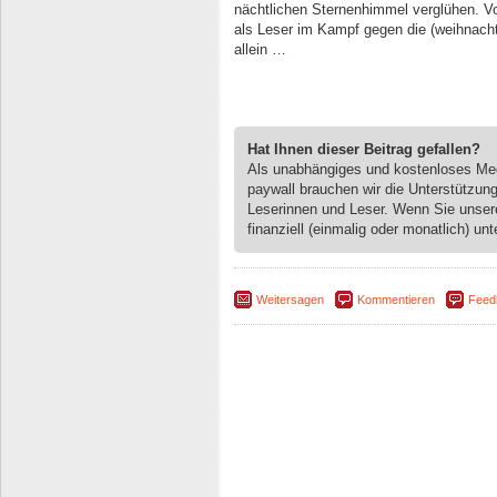
nächtlichen Sternenhimmel verglühen. Vo
als Leser im Kampf gegen die (weihnach
allein …
Hat Ihnen dieser Beitrag gefallen?
Als unabhängiges und kostenloses M
paywall brauchen wir die Unterstützun
Leserinnen und Leser. Wenn Sie unse
finanziell (einmalig oder monatlich) unt
Weitersagen
Kommentieren
Feed