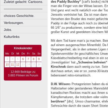
Zuletzt gelacht: Cartoons.
des Paddy Buckley“
[carl's books] nicht
man die Finger von der Witwe lassen. Er
––––––––––––––––––––
Und ganz erst recht natürlich von der To
Jenseits vertröstet hat. Da ist man da
choices Geschichte.
Versehen den Bruder des meist gefürcht
Verlosungen.
Paddy in der Folge auch noch zu überne
66 1/6” zu produzieren, sondern eine lei
Jobs.
großer Kunst und geerdetem irischem Wi
Kulturlinks
Mit dem Tod kann man‘s ja machen. Be
auf einem ausgemachten Minenfeld. Da hi
Kinokalender
Vergangenheit, als in den unteren Ligen 
Spielervermittler ihr geschäftliches Un
Mo
Di
Mi
Do
Fr
Sa
So
Käseblattschreiberling mal eben in ein 
3
4
5
6
7
8
9
‚Investigation‘ hat
„Schweine befreien“
10
11
12
13
14
15
16
Kirschnek
dann auch wenig zu tun. Sein
durchaus antun, wie er so ‚some-30-leutse
12.669 Beiträge zu
liebenswert retro-romantisch.
3.883 Filmen im Forum
D.W. Wilson
s Protagonisten haben da 
Halbstarker oder gestandenes Mannsbild,
kanadischen Rockies macht aus ihnen s
Kämpfernaturen, die trotzdem oder vie
berühren“
[dtv]. Umso charmanter, ehrli
Sehnsüchte durch die rauen Short Stori