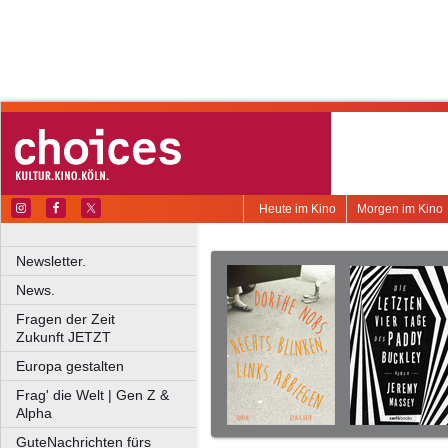
Heute im Kino
Morgen im Kino
Newsletter.
News.
Fragen der Zeit
Zukunft JETZT
Europa gestalten
Frag' die Welt | Gen Z &
Alpha
GuteNachrichten fürs