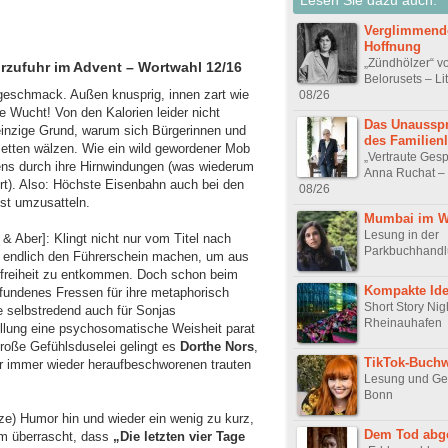
Verglimmend
Hoffnung
„Zündhölzer“ v
urzufuhr im Advent – Wortwahl 12/16
Belorusets – Li
geschmack. Außen knusprig, innen zart wie
08/26
e Wucht! Von den Kalorien leider nicht
Das Unausspr
 einzige Grund, warum sich Bürgerinnen und
des Familien
Betten wälzen. Wie ein wild gewordener Mob
„Vertraute Ges
ens durch ihre Hirnwindungen (was wiederum
Anna Ruchat – 
hrt). Also: Höchste Eisenbahn auch bei den
08/26
ost umzusatteln.
Mumbai im W
Lesung in der
 & Aber]: Klingt nicht nur vom Titel nach
Parkbuchhand
ill endlich den Führerschein machen, um aus
efreiheit zu entkommen. Doch schon beim
Kompakte Id
fundenes Fressen für ihre metaphorisch
Short Story Nig
 selbstredend auch für Sonjas
Rheinauhafen
llung eine psychosomatische Weisheit parat
große Gefühlsduselei gelingt es
Dorthe Nors
,
TikTok-Buchw
er immer wieder heraufbeschworenen trauten
Lesung und Ge
Bonn
e) Humor hin und wieder ein wenig zu kurz,
Dem Tod abg
 überrascht, dass
„Die letzten vier Tage