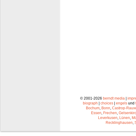
© 2001-2026
berndt media
|
impr
biograph
|
choices
|
engels
und
Bochum
,
Bonn
,
Castrop-Raux
Essen
,
Frechen
,
Gelsenkir
Leverkusen
,
Lünen
,
Mü
Recklinghausen
,