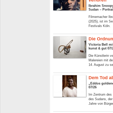
verloren“
Ibrahim Snoopy
Sudan – Portrai
Filmemacher Ibr
(2025), ist im S
Festivals Köln.
Die Ordnun
Victoria Bell m
kunst & gut 07/
Die Künstlerin v
Malereien mit d
14. August zu s
Dem Tod a
„Eddos goldenes
07/26
Im Zentrum des 
des Sudans, der 
Jahre von Bürgerk