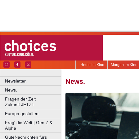
Heute im Kino
Morgen im Kino
News.
Newsletter.
News.
Fragen der Zeit
Zukunft JETZT
Europa gestalten
Frag' die Welt | Gen Z &
Alpha
GuteNachrichten fürs