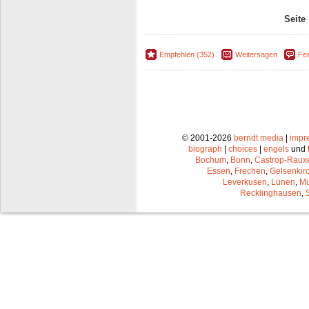
Seite
Empfehlen (352)
Weitersagen
Fe
© 2001-2026
berndt media
|
impr
biograph
|
choices
|
engels
und
Bochum
,
Bonn
,
Castrop-Raux
Essen
,
Frechen
,
Gelsenkir
Leverkusen
,
Lünen
,
Mü
Recklinghausen
,