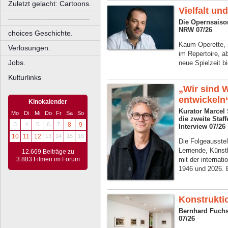
Zuletzt gelacht: Cartoons.
Vielfalt un
––––––––––––––––––––
Die Opernsaiso
NRW 07/26
choices Geschichte.
Kaum Operette, 
Verlosungen.
im Repertoire, 
Jobs.
neue Spielzeit b
Kulturlinks
„Wir sind W
entwickeln
Kinokalender
Kurator Marcel
Mo
Di
Mi
Do
Fr
Sa
So
die zweite Sta
3
4
5
6
7
8
9
Interview 07/26
10
11
12
13
14
15
16
Die Folgeausstel
Lernende, Künstl
12.669 Beiträge zu
3.883 Filmen im Forum
mit der internat
1946 und 2026. 
Konstrukti
Bernhard Fuchs
07/26