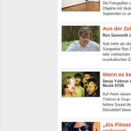
Die Fotografien
Objekte mit ökol
September zu s
Aus der Zei
Ron Sexsmith in
Seit mehr als dr
Songwriter Ron S
teils vertrackte
musikalischen Ze
Wenn es ke
Derya Yıldırım
Musik 07/26
Auf ihrem neuen
Yıldırım & Grup
fettere Sound de
Düsseldorf bewu
„Als Filme