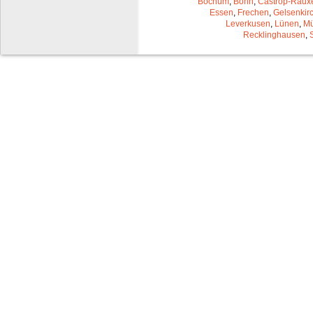
Bochum
,
Bonn
,
Castrop-Raux
Essen
,
Frechen
,
Gelsenkir
Leverkusen
,
Lünen
,
Mü
Recklinghausen
,