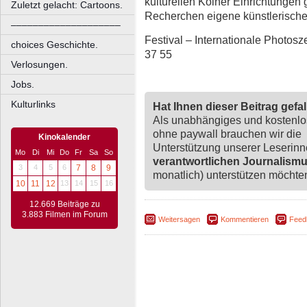
kulturellen Kölner Einrichtungen
Zuletzt gelacht: Cartoons.
Recherchen eigene künstlerische
––––––––––––––––––––
Festival – Internationale Photosze
choices Geschichte.
37 55
Verlosungen.
Jobs.
Kulturlinks
Hat Ihnen dieser Beitrag gefa
Als unabhängiges und kostenl
ohne paywall brauchen wir die
Kinokalender
Unterstützung unserer Leserin
Mo
Di
Mi
Do
Fr
Sa
So
verantwortlichen Journalism
3
4
5
6
7
8
9
monatlich) unterstützen möchten,
10
11
12
13
14
15
16
12.669 Beiträge zu
3.883 Filmen im Forum
Weitersagen
Kommentieren
Feed