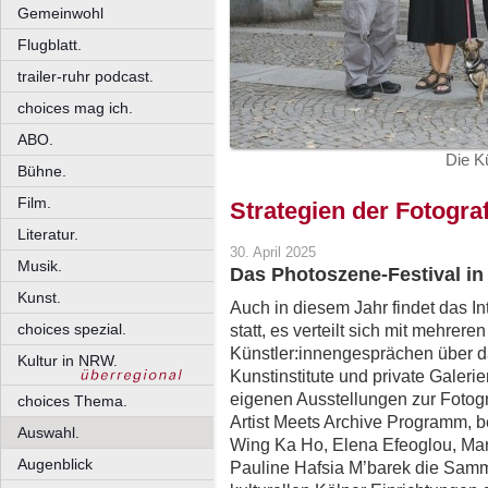
Gemeinwohl
Flugblatt.
trailer-ruhr podcast.
choices mag ich.
ABO.
Die K
Bühne.
Film.
Strategien der Fotograf
Literatur.
30. April 2025
Musik.
Das Photoszene-Festival in
Kunst.
Auch in diesem Jahr findet das I
choices spezial.
statt, es verteilt sich mit mehre
Künstler:innengesprächen über da
Kultur in NRW.
Kunstinstitute und private Galerie
eigenen Ausstellungen zur Fotogr
choices Thema.
Artist Meets Archive Programm, b
Auswahl.
Wing Ka Ho, Elena Efeoglou, Ma
Augenblick
Pauline Hafsia M’barek die Samm