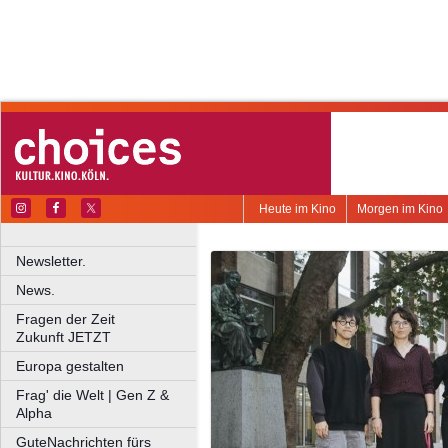
Heute im Kino
Morgen im Kino
Newsletter.
News.
Fragen der Zeit
Zukunft JETZT
Europa gestalten
Frag' die Welt | Gen Z &
Alpha
GuteNachrichten fürs