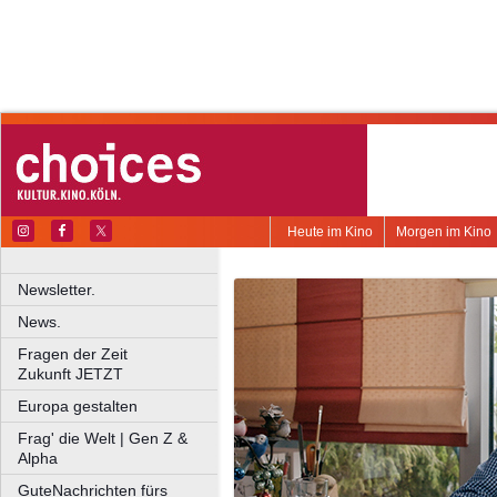
Heute im Kino
Morgen im Kino
Newsletter.
News.
Fragen der Zeit
Zukunft JETZT
Europa gestalten
Frag' die Welt | Gen Z &
Alpha
GuteNachrichten fürs