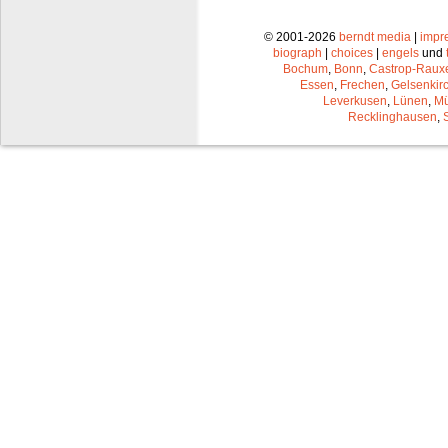
© 2001-2026
berndt media
|
impr
biograph
|
choices
|
engels
und
Bochum
,
Bonn
,
Castrop-Raux
Essen
,
Frechen
,
Gelsenkir
Leverkusen
,
Lünen
,
Mü
Recklinghausen
,