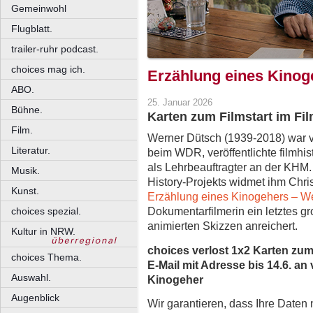
Gemeinwohl
Flugblatt.
trailer-ruhr podcast.
choices mag ich.
Erzählung eines Kinog
ABO.
25. Januar 2026
Bühne.
Karten zum Filmstart im Fi
Film.
Werner Dütsch (1939-2018) war v
Literatur.
beim WDR, veröffentlichte filmhis
als Lehrbeauftragter an der KHM
Musik.
History-Projekts widmet ihm Chri
Kunst.
Erzählung eines Kinogehers – W
Dokumentarfilmerin ein letztes gro
choices spezial.
animierten Skizzen anreichert.
Kultur in NRW.
choices verlost 1x2 Karten zum
choices Thema.
E-Mail mit Adresse bis 14.6. an
Auswahl.
Kinogeher
Augenblick
Wir garantieren, dass Ihre Daten