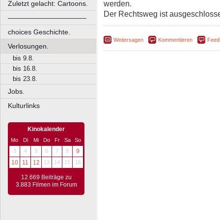
werden.
Zuletzt gelacht: Cartoons.
Der Rechtsweg ist ausgeschloss
––––––––––––––––––––
choices Geschichte.
Weitersagen
Kommentieren
Feed
Verlosungen.
bis 9.8.
bis 16.8.
bis 23.8.
Jobs.
Kulturlinks
Kinokalender
Mo
Di
Mi
Do
Fr
Sa
So
3
4
5
6
7
8
9
10
11
12
13
14
15
16
12.669 Beiträge zu
3.883 Filmen im Forum