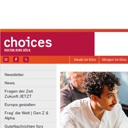
Heute im Kino
Morgen im Kino
Newsletter.
News.
Fragen der Zeit
Zukunft JETZT
Europa gestalten
Frag' die Welt | Gen Z &
Alpha
GuteNachrichten fürs