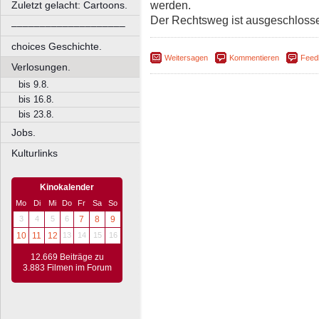
werden.
Zuletzt gelacht: Cartoons.
Der Rechtsweg ist ausgeschloss
––––––––––––––––––––
choices Geschichte.
Weitersagen
Kommentieren
Feed
Verlosungen.
bis 9.8.
bis 16.8.
bis 23.8.
Jobs.
Kulturlinks
Kinokalender
Mo
Di
Mi
Do
Fr
Sa
So
3
4
5
6
7
8
9
10
11
12
13
14
15
16
12.669 Beiträge zu
3.883 Filmen im Forum