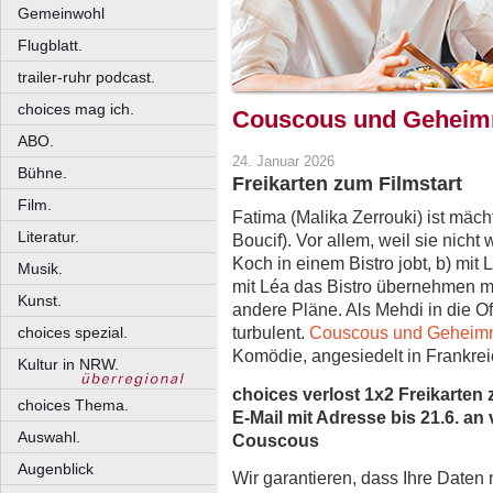
Gemeinwohl
Flugblatt.
trailer-ruhr podcast.
choices mag ich.
Couscous und Geheim
ABO.
24. Januar 2026
Bühne.
Freikarten zum Filmstart
Film.
Fatima (Malika Zerrouki) ist mäch
Literatur.
Boucif). Vor allem, weil sie nicht
Koch in einem Bistro jobt, b) mit L
Musik.
mit Léa das Bistro übernehmen m
Kunst.
andere Pläne. Als Mehdi in die O
turbulent.
Couscous und Geheim
choices spezial.
Komödie, angesiedelt in Frankrei
Kultur in NRW.
choices verlost 1x2 Freikarten 
choices Thema.
E-Mail mit Adresse bis 21.6. an
Auswahl.
Couscous
Augenblick
Wir garantieren, dass Ihre Daten