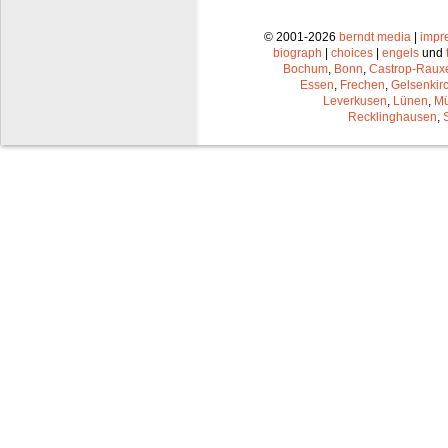
© 2001-2026
berndt media
|
impr
biograph
|
choices
|
engels
und
Bochum
,
Bonn
,
Castrop-Raux
Essen
,
Frechen
,
Gelsenkir
Leverkusen
,
Lünen
,
Mü
Recklinghausen
,