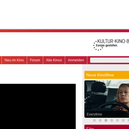
Neu im Kino
Forum
Alle Kinos
Anmelden
Neue Kinofilme
Everytime
Film.