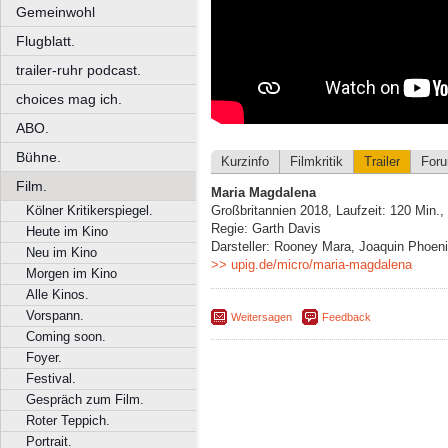
Gemeinwohl
Flugblatt.
trailer-ruhr podcast.
choices mag ich.
ABO.
Bühne.
Kurzinfo
Filmkritik
Trailer
For
Film.
Maria Magdalena
Kölner Kritikerspiegel.
Großbritannien 2018, Laufzeit: 120 Min.
Regie: Garth Davis
Heute im Kino
Darsteller: Rooney Mara, Joaquin Phoenix
Neu im Kino
>> upig.de/micro/maria-magdalena
Morgen im Kino
Alle Kinos.
Vorspann.
Weitersagen
Feedback
Coming soon.
Foyer.
Festival.
Gespräch zum Film.
Roter Teppich.
Portrait.