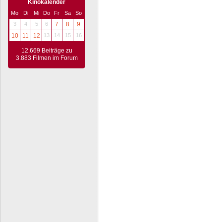
Kinokalender
Mo
Di
Mi
Do
Fr
Sa
So
3
4
5
6
7
8
9
10
11
12
13
14
15
16
12.669 Beiträge zu
3.883 Filmen im Forum