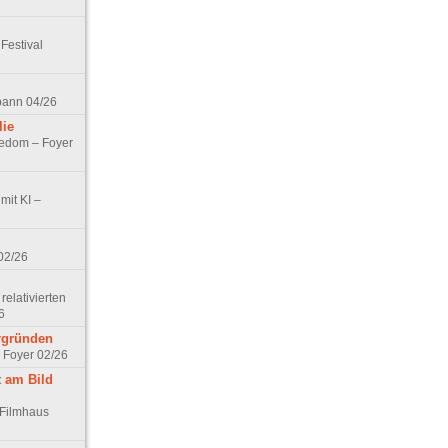
Festival
spann 04/26
lie
nedom – Foyer
mit KI –
02/26
elativierten
6
ergründen
– Foyer 02/26
t am Bild
 Filmhaus