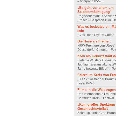
– Vorspann 05/26
„Es geht vor allem um
Selbstermächtigung“
Regisseur Markus Schleinz
„Rose“ – Gespräch zum Fil
Was es bedeutet, ein M
sein
„Girls Don’t Cry“ im Odeon
Die Hose als Freiheit
NRW-Premiere von „Rose“
Düsseldorfer Cinema – Foy
Köln als Geburtsstadt d
Stefanie Wüster-Bludau übe
Jubiläumsveranstaltung „Wi
Jahre bewegte Bilder“ – Por
Feiern im Kreis von Fr
„Die Schwester der Braut“ 
Foyer 04/26
Filme in die Welt tragen
Das Internationale Frauenfi
Dortmund+Köln – Festival 
„Kein großes Spektrum
Geschlechtsvielfalt“
Schauspielerin Caro Braun