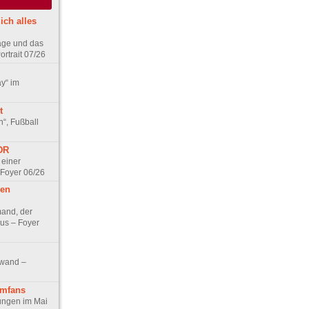
ich alles
age und das
rtrait 07/26
ay“ im
t
n“, Fußball
DDR
 einer
 Foyer 06/26
hen
and, der
us – Foyer
nwand –
lmfans
hungen im Mai