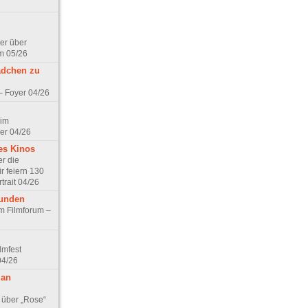
er über
m 05/26
ädchen zu
 – Foyer 04/26
 im
er 04/26
es Kinos
r die
r feiern 130
trait 04/26
eunden
im Filmforum –
lmfest
04/26
 an
 über „Rose“