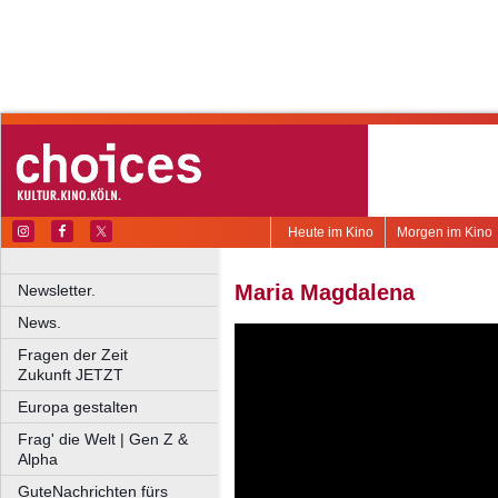
Heute im Kino
Morgen im Kino
Maria Magdalena
Newsletter.
News.
Fragen der Zeit
Zukunft JETZT
Europa gestalten
Frag' die Welt | Gen Z &
Alpha
GuteNachrichten fürs