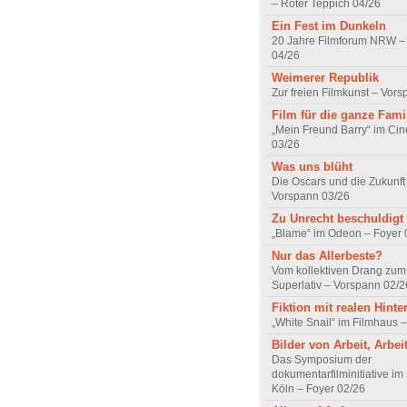
– Roter Teppich 04/26
Ein Fest im Dunkeln
20 Jahre Filmforum NRW – 
04/26
Weimerer Republik
Zur freien Filmkunst – Vor
Film für die ganze Fami
„Mein Freund Barry“ im Ci
03/26
Was uns blüht
Die Oscars und die Zukunft 
Vorspann 03/26
Zu Unrecht beschuldigt
„Blame“ im Odeon – Foyer 
Nur das Allerbeste?
Vom kollektiven Drang zum r
Superlativ – Vorspann 02/2
Fiktion mit realen Hint
„White Snail“ im Filmhaus 
Bilder von Arbeit, Arbei
Das Symposium der
dokumentarfilminitiative im
Köln – Foyer 02/26