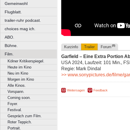
Gemeinwohl
Flugblatt.
trailer-ruhr podcast.
choices mag ich.
ABO.
Bühne.
(0)
Kurzinfo
Trailer
Forum
Film.
Garfield – Eine Extra Portion A
Kölner Kritikerspiegel.
USA 2024, Laufzeit: 101 Min., FS
Heute im Kino
Regie: Mark Dindal
Neu im Kino
>> www.sonypictures.de/filme/gar
Morgen im Kino
Alle Kinos.
Weitersagen
Feedback
Vorspann.
Coming soon.
Foyer.
Festival.
Gespräch zum Film.
Roter Teppich.
Portrait.