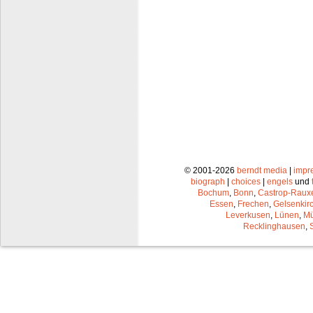
© 2001-2026
berndt media
|
impr
biograph
|
choices
|
engels
und
Bochum
,
Bonn
,
Castrop-Raux
Essen
,
Frechen
,
Gelsenkir
Leverkusen
,
Lünen
,
Mü
Recklinghausen
,