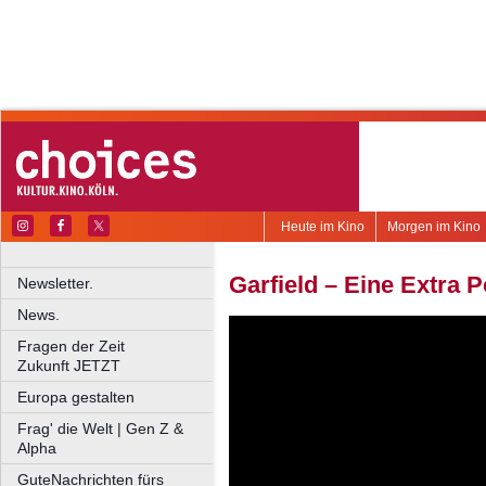
Heute im Kino
Morgen im Kino
Garfield – Eine Extra 
Newsletter.
News.
Fragen der Zeit
Zukunft JETZT
Europa gestalten
Frag' die Welt | Gen Z &
Alpha
GuteNachrichten fürs