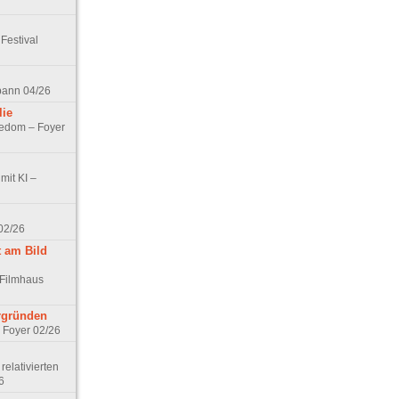
Festival
spann 04/26
lie
nedom – Foyer
mit KI –
02/26
t am Bild
 Filmhaus
ergründen
– Foyer 02/26
elativierten
6