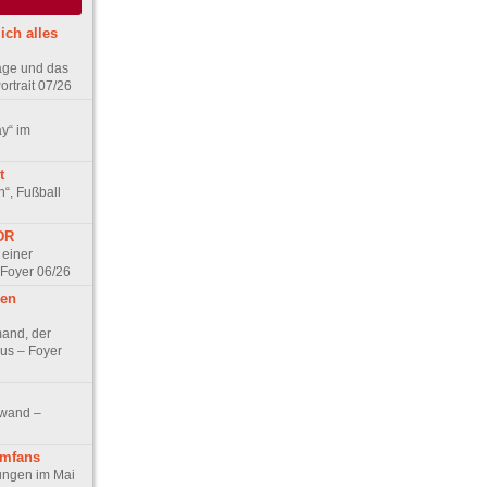
ich alles
age und das
rtrait 07/26
ay“ im
t
n“, Fußball
DDR
 einer
 Foyer 06/26
hen
and, der
us – Foyer
nwand –
lmfans
hungen im Mai