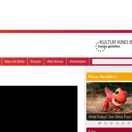
Neu im Kino
Forum
Alle Kinos
Anmelden
Neue Kinofilme
PAW Patrol: Der Dino-Film
Film.