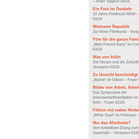
– Roter Teppich 04/26
Ein Fest im Dunkeln
20 Jahre Filmforum NRW – 
04/26
Weimerer Republik
Zur freien Filmkunst – Vor
Film für die ganze Fami
„Mein Freund Barry“ im Ci
03/26
Was uns blüht
Die Oscars und die Zukunft 
Vorspann 03/26
Zu Unrecht beschuldigt
„Blame“ im Odeon – Foyer 
Bilder von Arbeit, Arbei
Das Symposium der
dokumentarfilminitiative im
Köln – Foyer 02/26
Fiktion mit realen Hint
„White Snail“ im Filmhaus 
Nur das Allerbeste?
Vom kollektiven Drang zum r
Superlativ – Vorspann 02/2