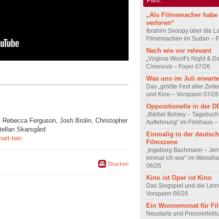
„Als Filmemacher habe 
verloren“
Ibrahim Snoopy über die L
Filmemachen im Sudan – Po
Nach wie vor relevant
„Virginia Woolf’s Night & D
Cinenova – Foyer 07/26
Was uns im Juli erwarte
Das „größte Fest aller Zeite
und Kino – Vorspann 07/26
Oppositionelle in der 
„Bärbel Bohley – Tagebuch
 Rebecca Ferguson, Josh Brolin, Christopher
Auflehnung“ im Filmhaus –
ellan Skarsgård
Einmalig in der deutsc
part-two
Filmszene
„Ingeborg Bachmann – Jem
einmal ich war“ im Weissha
Drucken
06/26
Kino ist Oper ist Kino
Das Singspiel und die Lei
Vorspann 06/26
Ein Wonnemonat für Fi
Neustarts und Preisverlei