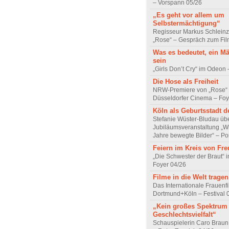
– Vorspann 05/26
„Es geht vor allem um
Selbstermächtigung“
Regisseur Markus Schleinz
„Rose“ – Gespräch zum Fil
Was es bedeutet, ein M
sein
„Girls Don’t Cry“ im Odeon
Die Hose als Freiheit
NRW-Premiere von „Rose“
Düsseldorfer Cinema – Foy
Köln als Geburtsstadt d
Stefanie Wüster-Bludau übe
Jubiläumsveranstaltung „Wi
Jahre bewegte Bilder“ – Por
Feiern im Kreis von Fr
„Die Schwester der Braut“ 
Foyer 04/26
Filme in die Welt tragen
Das Internationale Frauenfi
Dortmund+Köln – Festival 
„Kein großes Spektrum
Geschlechtsvielfalt“
Schauspielerin Caro Braun