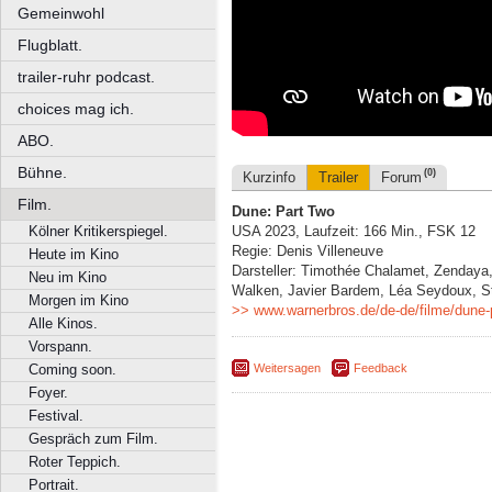
Gemeinwohl
Flugblatt.
trailer-ruhr podcast.
choices mag ich.
ABO.
Bühne.
(0)
Kurzinfo
Trailer
Forum
Film.
Dune: Part Two
Kölner Kritikerspiegel.
USA 2023, Laufzeit: 166 Min., FSK 12
Regie: Denis Villeneuve
Heute im Kino
Darsteller: Timothée Chalamet, Zendaya,
Neu im Kino
Walken, Javier Bardem, Léa Seydoux, St
Morgen im Kino
>> www.warnerbros.de/de-de/filme/dune-
Alle Kinos.
Vorspann.
Weitersagen
Feedback
Coming soon.
Foyer.
Festival.
Gespräch zum Film.
Roter Teppich.
Portrait.