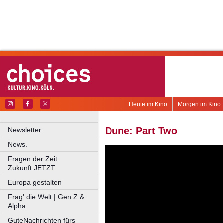
Heute im Kino
Morgen im Kino
Dune: Part Two
Newsletter.
News.
Fragen der Zeit
Zukunft JETZT
Europa gestalten
Frag' die Welt | Gen Z &
Alpha
GuteNachrichten fürs