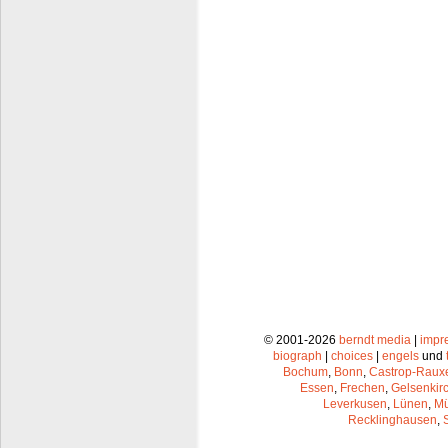
© 2001-2026
berndt media
|
impr
biograph
|
choices
|
engels
und
Bochum
,
Bonn
,
Castrop-Raux
Essen
,
Frechen
,
Gelsenkir
Leverkusen
,
Lünen
,
Mü
Recklinghausen
,