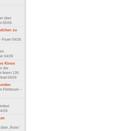
er über
m 05/26
ädchen zu
 – Foyer 04/26
 im
er 04/26
es Kinos
r die
r feiern 130
trait 04/26
eunden
im Filmforum –
lmfest
04/26
 an
 über „Rose“