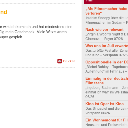
„Als Filmemacher habe 
end
verloren“
Ibrahim Snoopy über die L
Filmemachen im Sudan – Po
fte wirklich komisch und hat mindestens eine
Nach wie vor relevant
0%ig mein Geschmack. Viele Witze waren
„Virginia Woolf’s Night & D
uper gespielt.
Cinenova – Foyer 07/26
Was uns im Juli erwarte
Das „größte Fest aller Zeite
und Kino – Vorspann 07/26
Drucken
Oppositionelle in der 
„Bärbel Bohley – Tagebuch
Auflehnung“ im Filmhaus –
Einmalig in der deutsc
Filmszene
„Ingeborg Bachmann – Jem
einmal ich war“ im Weissha
06/26
Kino ist Oper ist Kino
Das Singspiel und die Lei
Vorspann 06/26
Ein Wonnemonat für Fi
Neustarts und Preisverlei