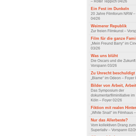
– Roter Teppich 04/26
Ein Fest im Dunkeln
20 Jahre Filmforum NRW – 
04/26
Weimerer Republik
Zur freien Filmkunst – Vor
Film für die ganze Fami
„Mein Freund Barry“ im Ci
03/26
Was uns blüht
Die Oscars und die Zukunft 
Vorspann 03/26
Zu Unrecht beschuldigt
„Blame“ im Odeon – Foyer 
Bilder von Arbeit, Arbei
Das Symposium der
dokumentarfilminitiative im
Köln – Foyer 02/26
Fiktion mit realen Hint
„White Snail“ im Filmhaus 
Nur das Allerbeste?
Vom kollektiven Drang zum r
Superlativ – Vorspann 02/2