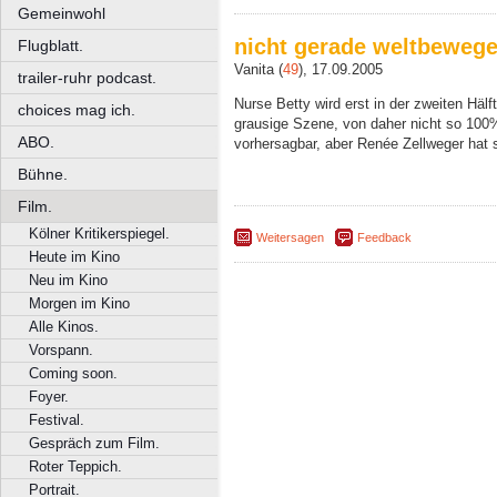
Gemeinwohl
nicht gerade weltbeweg
Flugblatt.
Vanita (
49
), 17.09.2005
trailer-ruhr podcast.
Nurse Betty wird erst in der zweiten Häl
choices mag ich.
grausige Szene, von daher nicht so 10
ABO.
vorhersagbar, aber Renée Zellweger hat s
Bühne.
Film.
Kölner Kritikerspiegel.
Weitersagen
Feedback
Heute im Kino
Neu im Kino
Morgen im Kino
Alle Kinos.
Vorspann.
Coming soon.
Foyer.
Festival.
Gespräch zum Film.
Roter Teppich.
Portrait.