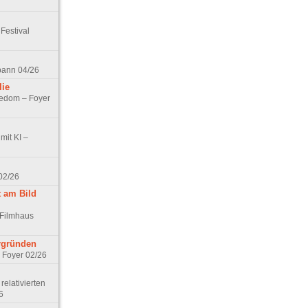
Festival
spann 04/26
lie
nedom – Foyer
mit KI –
02/26
t am Bild
 Filmhaus
ergründen
– Foyer 02/26
elativierten
6