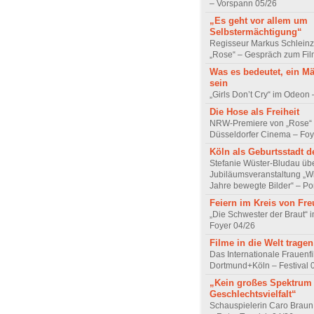
– Vorspann 05/26
„Es geht vor allem um
Selbstermächtigung“
Regisseur Markus Schleinz
„Rose“ – Gespräch zum Fil
Was es bedeutet, ein M
sein
„Girls Don’t Cry“ im Odeon
Die Hose als Freiheit
NRW-Premiere von „Rose“
Düsseldorfer Cinema – Foy
Köln als Geburtsstadt d
Stefanie Wüster-Bludau übe
Jubiläumsveranstaltung „Wi
Jahre bewegte Bilder“ – Por
Feiern im Kreis von Fr
„Die Schwester der Braut“ 
Foyer 04/26
Filme in die Welt tragen
Das Internationale Frauenfi
Dortmund+Köln – Festival 
„Kein großes Spektrum
Geschlechtsvielfalt“
Schauspielerin Caro Braun