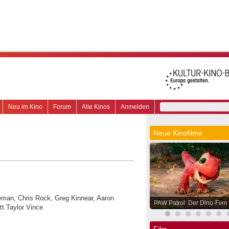
Neu im Kino
Forum
Alle Kinos
Anmelden
Neue Kinofilme
eman, Chris Rock, Greg Kinnear, Aaron
PAW Patrol: Der Dino-Film
tt Taylor Vince
Film.