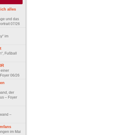
ich alles
age und das
rtrait 07/26
ay“ im
t
n“, Fußball
DDR
 einer
 Foyer 06/26
hen
and, der
us – Foyer
nwand –
lmfans
hungen im Mai