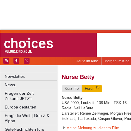
Heute im Kino
Morgen im Kino
Nurse Betty
Newsletter.
News.
(1)
Kurzinfo
Forum
Fragen der Zeit
Nurse Betty
Zukunft JETZT
USA 2000, Laufzeit: 108 Min., FSK 16
Europa gestalten
Regie: Neil LaBute
Darsteller: Renee Zellweger, Morgan Fre
Frag' die Welt | Gen Z &
Eckhart, Tia Texada, Crispin Glover, Prui
Alpha
Meine Meinung zu diesem Film
GuteNachrichten fürs