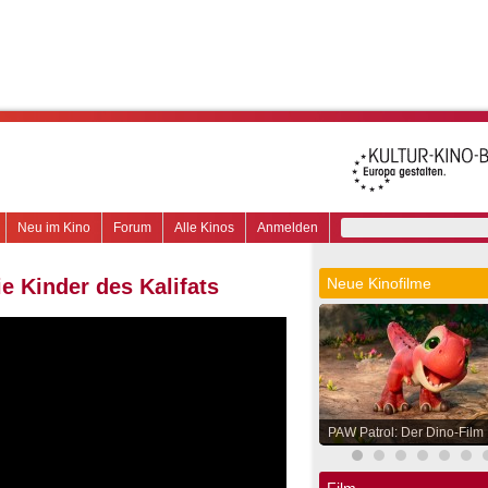
Neu im Kino
Forum
Alle Kinos
Anmelden
e Kinder des Kalifats
Neue Kinofilme
PAW Patrol: Der Dino-Film
Film.