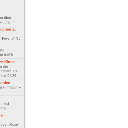
er über
m 05/26
ädchen zu
 – Foyer 04/26
 im
er 04/26
es Kinos
r die
r feiern 130
trait 04/26
eunden
im Filmforum –
lmfest
04/26
 an
 über „Rose“