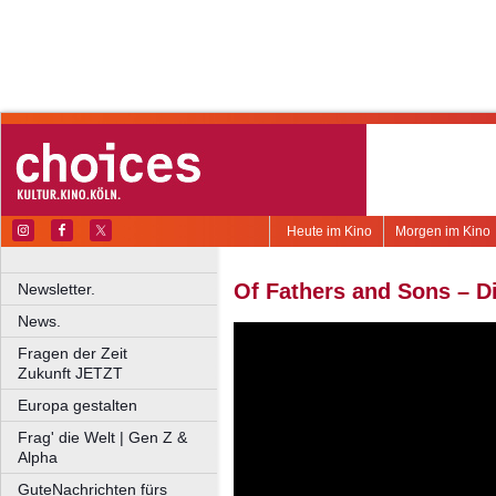
Heute im Kino
Morgen im Kino
Of Fathers and Sons – Di
Newsletter.
News.
Fragen der Zeit
Zukunft JETZT
Europa gestalten
Frag' die Welt | Gen Z &
Alpha
GuteNachrichten fürs