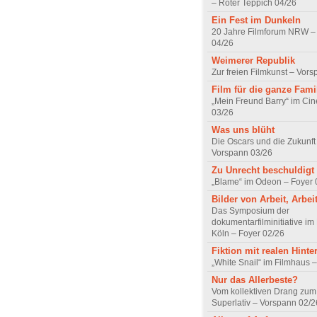
– Roter Teppich 04/26
Ein Fest im Dunkeln
20 Jahre Filmforum NRW – 
04/26
Weimerer Republik
Zur freien Filmkunst – Vor
Film für die ganze Fami
„Mein Freund Barry“ im Ci
03/26
Was uns blüht
Die Oscars und die Zukunft 
Vorspann 03/26
Zu Unrecht beschuldigt
„Blame“ im Odeon – Foyer 
Bilder von Arbeit, Arbei
Das Symposium der
dokumentarfilminitiative im
Köln – Foyer 02/26
Fiktion mit realen Hint
„White Snail“ im Filmhaus 
Nur das Allerbeste?
Vom kollektiven Drang zum r
Superlativ – Vorspann 02/2