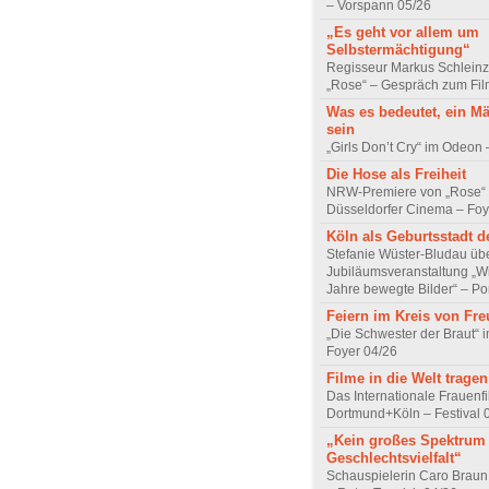
– Vorspann 05/26
„Es geht vor allem um
Selbstermächtigung“
Regisseur Markus Schleinz
„Rose“ – Gespräch zum Fil
Was es bedeutet, ein M
sein
„Girls Don’t Cry“ im Odeon
Die Hose als Freiheit
NRW-Premiere von „Rose“
Düsseldorfer Cinema – Foy
Köln als Geburtsstadt d
Stefanie Wüster-Bludau übe
Jubiläumsveranstaltung „Wi
Jahre bewegte Bilder“ – Por
Feiern im Kreis von Fr
„Die Schwester der Braut“ 
Foyer 04/26
Filme in die Welt tragen
Das Internationale Frauenfi
Dortmund+Köln – Festival 
„Kein großes Spektrum
Geschlechtsvielfalt“
Schauspielerin Caro Braun