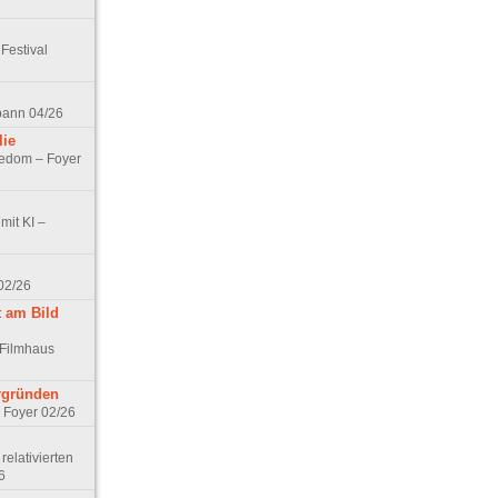
Festival
spann 04/26
lie
nedom – Foyer
mit KI –
02/26
t am Bild
 Filmhaus
ergründen
– Foyer 02/26
elativierten
6