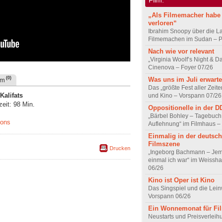
„Als Filmemacher habe 
verloren“
Ibrahim Snoopy über die L
Filmemachen im Sudan – Po
Nach wie vor relevant
„Virginia Woolf’s Night & D
Cinenova – Foyer 07/26
(0)
Was uns im Juli erwarte
um
Das „größte Fest aller Zeite
Kalifats
und Kino – Vorspann 07/26
eit: 98 Min.
Oppositionelle in der 
„Bärbel Bohley – Tagebuch
sons
Auflehnung“ im Filmhaus –
Einmalig in der deutsc
Filmszene
Drucken
„Ingeborg Bachmann – Jem
einmal ich war“ im Weissha
06/26
Kino ist Oper ist Kino
Das Singspiel und die Lei
Vorspann 06/26
Ein Wonnemonat für Fi
Neustarts und Preisverlei