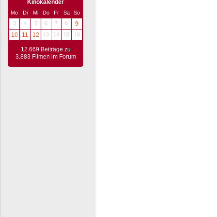
Kinokalender
Mo
Di
Mi
Do
Fr
Sa
So
3
4
5
6
7
8
9
10
11
12
13
14
15
16
12.669 Beiträge zu
3.883 Filmen im Forum