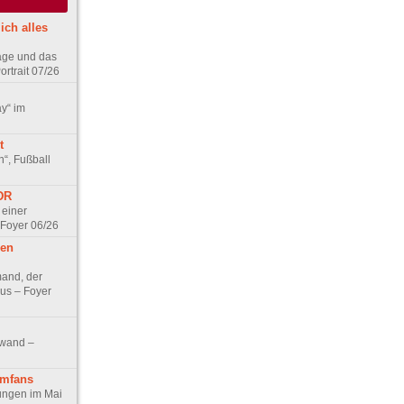
ich alles
age und das
rtrait 07/26
ay“ im
t
n“, Fußball
DDR
 einer
 Foyer 06/26
hen
and, der
us – Foyer
nwand –
lmfans
hungen im Mai