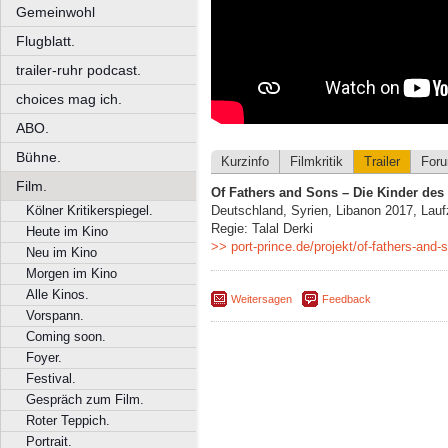
Gemeinwohl
Flugblatt.
trailer-ruhr podcast.
choices mag ich.
ABO.
Bühne.
Kurzinfo
Filmkritik
Trailer
For
Film.
Of Fathers and Sons – Die Kinder des 
Kölner Kritikerspiegel.
Deutschland, Syrien, Libanon 2017, Laufz
Regie: Talal Derki
Heute im Kino
>> port-prince.de/projekt/of-fathers-and-
Neu im Kino
Morgen im Kino
Alle Kinos.
Weitersagen
Feedback
Vorspann.
Coming soon.
Foyer.
Festival.
Gespräch zum Film.
Roter Teppich.
Portrait.