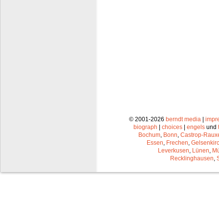
© 2001-2026
berndt media
|
impr
biograph
|
choices
|
engels
und
Bochum
,
Bonn
,
Castrop-Raux
Essen
,
Frechen
,
Gelsenkir
Leverkusen
,
Lünen
,
Mü
Recklinghausen
,