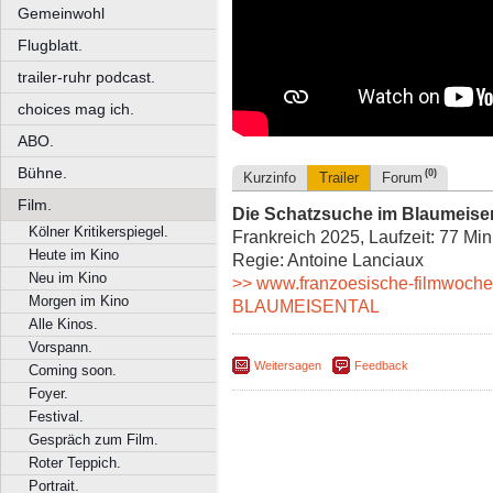
Gemeinwohl
Flugblatt.
trailer-ruhr podcast.
choices mag ich.
ABO.
Bühne.
(0)
Kurzinfo
Trailer
Forum
Film.
Die Schatzsuche im Blaumeise
Kölner Kritikerspiegel.
Frankreich 2025, Laufzeit: 77 Min
Heute im Kino
Regie: Antoine Lanciaux
Neu im Kino
>> www.franzoesische-filmwoc
Morgen im Kino
BLAUMEISENTAL
Alle Kinos.
Vorspann.
Weitersagen
Feedback
Coming soon.
Foyer.
Festival.
Gespräch zum Film.
Roter Teppich.
Portrait.