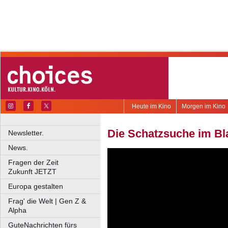
Heute im Kino
Morgen im Kino
Die Schatzsuche im Bl
Newsletter.
News.
Fragen der Zeit
Zukunft JETZT
Europa gestalten
Frag' die Welt | Gen Z &
Alpha
GuteNachrichten fürs